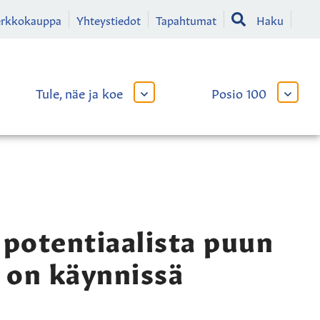
erkkokauppa
Yhteystiedot
Tapahtumat
Haku
Tule, näe ja koe
Posio 100
AVAA
AVAA
TAI
TAI
SULJE
SULJE
LIKKO
ALAVALIKKO
ALAVA
 potentiaalista puun
 on käynnissä