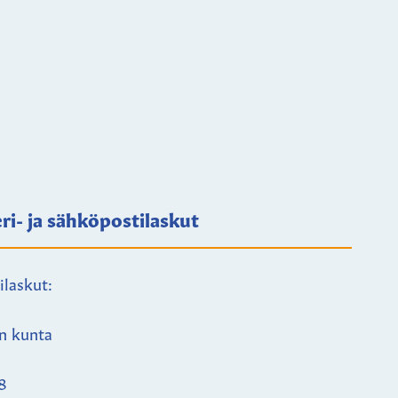
ri- ja sähköpostilaskut
ilaskut:
n kunta
8