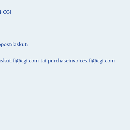
4 CGI
postilaskut:
askut.fi@cgi.com tai purchaseinvoices.fi@cgi.com