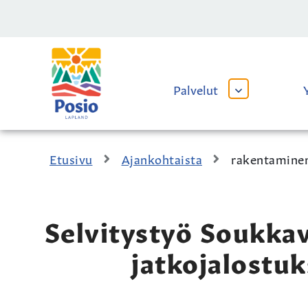
Siirry sisältöön
Kaupungin
logo
Palvelut
AVAA
TAI
SULJE
ALAVALIKKO
Etusivu
Ajankohtaista
rakentamine
Selvitystyö Soukkav
jatkojalostu