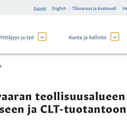
Suomi
English
Tilavaraus ja kuntosali
V
Yrittäjyys ja työ
Kunta ja hallinto
AVAA
AVAA
TAI
TAI
SULJE
SULJE
ALAVALIKKO
ALAVA
n
aaran teollisuusalueen
kseen ja CLT-tuotantoon