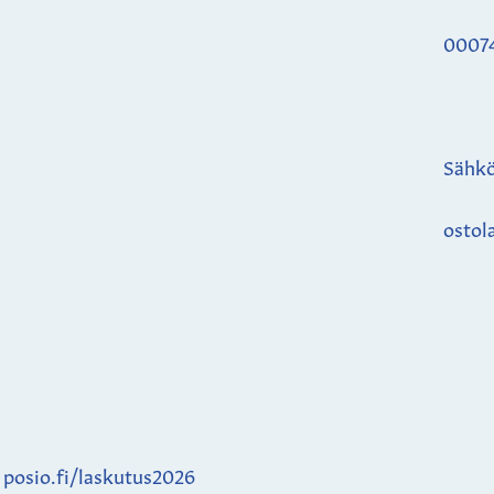
0007
Sähkö
ostol
:
posio.fi/laskutus2026