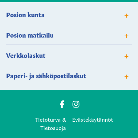
+
Posion kunta
+
Posion matkailu
+
Verkkolaskut
+
Paperi- ja sähköpostilaskut
Posio
Posio
Municipality's
Municipality's
Tietoturva &
Evästekäytännöt
Facebook
Instagram
Tietosuoja
page
page