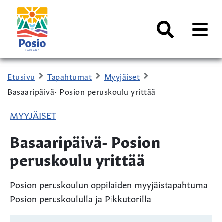
Siirry sisältöön
Kaupungin
logo
AVAA
VALI
Haku
Etusivu
Tapahtumat
Myyjäiset
Basaaripäivä- Posion peruskoulu yrittää
MYYJÄISET
Basaaripäivä- Posion
peruskoulu yrittää
Posion peruskoulun oppilaiden myyjäistapahtuma
Posion peruskoululla ja Pikkutorilla