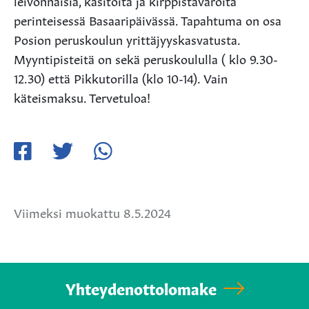
leivonnaisia, käsitöitä ja kirppistavaroita
perinteisessä Basaaripäivässä. Tapahtuma on osa
Posion peruskoulun yrittäjyyskasvatusta.
Myyntipisteitä on sekä peruskoululla ( klo 9.30-
12.30) että Pikkutorilla (klo 10-14). Vain
käteismaksu. Tervetuloa!
Jaa
Jaa
Jaa
Facebookissa
Twitterissä
WhatsApissa
Viimeksi muokattu 8.5.2024
Yhteydenottolomake