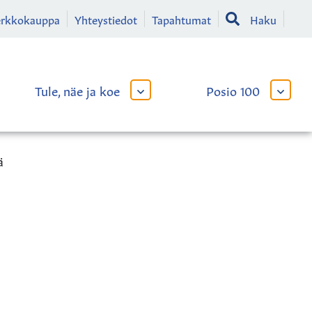
erkkokauppa
Yhteystiedot
Tapahtumat
Haku
Tule, näe ja koe
Posio 100
AVAA
AVAA
TAI
TAI
SULJE
SULJE
LIKKO
ALAVALIKKO
ALAVA
ä
a