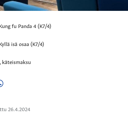
 Kung fu Panda 4 (K7/4)
Kyllä isä osaa (K7/4)
€, käteismaksu
a
ä
hatsApissa
ttu 26.4.2024