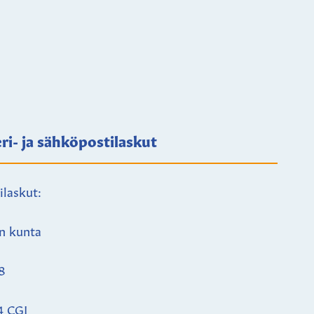
ri- ja sähköpostilaskut
ilaskut:
n kunta
8
4 CGI