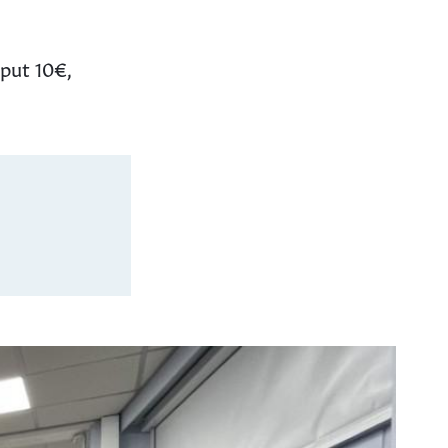
iput 10€,