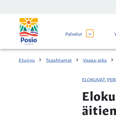
Siirry sisältöön
Kaupungin
logo
Palvelut
AVAA
TAI
SULJE
ALAVALIKKO
Etusivu
Tapahtumat
Vapaa-aika
ELOKUVAT
PER
,
Eloku
äitie