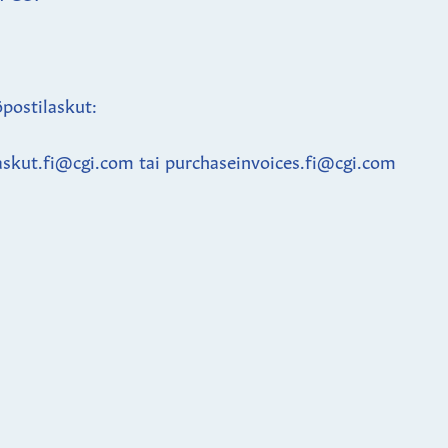
postilaskut:
askut.fi@cgi.com tai purchaseinvoices.fi@cgi.com