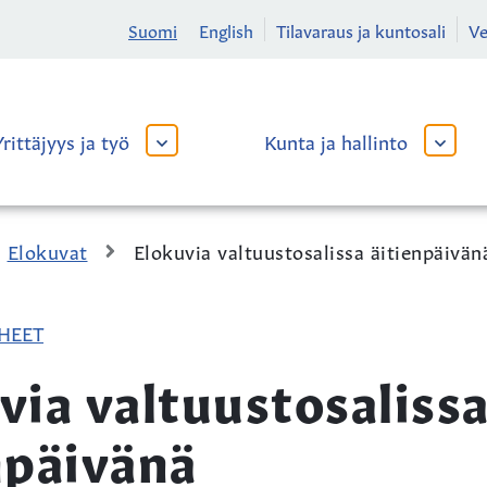
Suomi
English
Tilavaraus ja kuntosali
V
Yrittäjyys ja työ
Kunta ja hallinto
AVAA
AVAA
TAI
TAI
SULJE
SULJE
ALAVALIKKO
ALAVA
Elokuvat
Elokuvia valtuustosalissa äitienpäivän
HEET
via valtuustosaliss
npäivänä