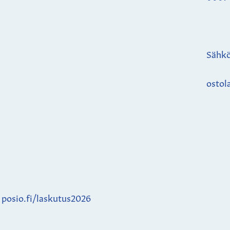
Sähkö
ostol
:
posio.fi/laskutus2026