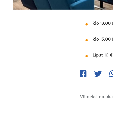
klo 13.00
klo 15.00 
Liput 10 
Jaa
Jaa
Ja
Facebookissa
Twitteriss
W
Viimeksi muoka