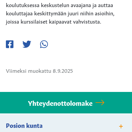
koulutuksessa keskustelun avaajana ja auttaa
kouluttajaa keskittymään juuri niihin asioihin,
joissa kurssilaiset kaipaavat vahvistusta.
Jaa
Jaa
Jaa
Facebookissa
Twitterissä
WhatsApissa
Viimeksi muokattu 8.9.2025
Yhteydenottolomake
+
Posion kunta