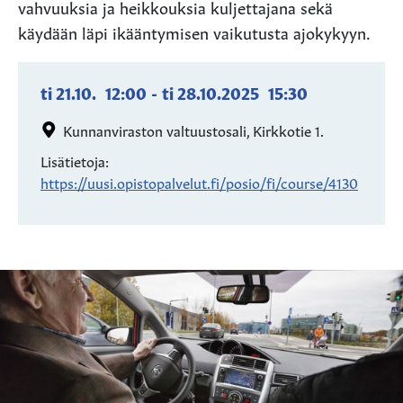
vahvuuksia ja heikkouksia kuljettajana sekä
käydään läpi ikääntymisen vaikutusta ajokykyyn.
ti 21.10.
12:00
-
ti 28.10.2025
15:30
Kunnanviraston valtuustosali, Kirkkotie 1.
Lisätietoja:
https://uusi.opistopalvelut.fi/posio/fi/course/4130