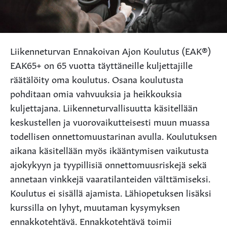
Liikenneturvan Ennakoivan Ajon Koulutus (EAK®)
EAK65+ on 65 vuotta täyttäneille kuljettajille
räätälöity oma koulutus. Osana koulutusta
pohditaan omia vahvuuksia ja heikkouksia
kuljettajana. Liikenneturvallisuutta käsitellään
keskustellen ja vuorovaikutteisesti muun muassa
todellisen onnettomuustarinan avulla. Koulutuksen
aikana käsitellään myös ikääntymisen vaikutusta
ajokykyyn ja tyypillisiä onnettomuusriskejä sekä
annetaan vinkkejä vaaratilanteiden välttämiseksi.
Koulutus ei sisällä ajamista. Lähiopetuksen lisäksi
kurssilla on lyhyt, muutaman kysymyksen
ennakkotehtävä. Ennakkotehtävä toimii