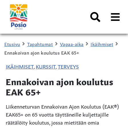
Siirry sisältöön
Kaupungin
logo
AVAA
VALI
Haku
Etusivu
Tapahtumat
Vapaa-aika
Ikäihmiset
Ennakoivan ajon koulutus EAK 65+
IKÄIHMISET
KURSSIT
TERVEYS
,
,
Ennakoivan ajon koulutus
EAK 65+
Liikenneturvan Ennakoivan Ajon Koulutus (EAK®)
EAK65+ on 65 vuotta täyttäneille kuljettajille
räätälöity koulutus, jossa mietitään omia