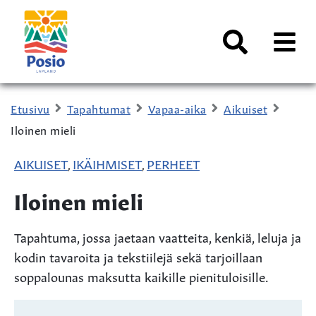
Siirry sisältöön
Kaupungin
logo
AVAA
VALI
Haku
Etusivu
Tapahtumat
Vapaa-aika
Aikuiset
Iloinen mieli
AIKUISET
IKÄIHMISET
PERHEET
,
,
Iloinen mieli
Tapahtuma, jossa jaetaan vaatteita, kenkiä, leluja ja
kodin tavaroita ja tekstiilejä sekä tarjoillaan
soppalounas maksutta kaikille pienituloisille.