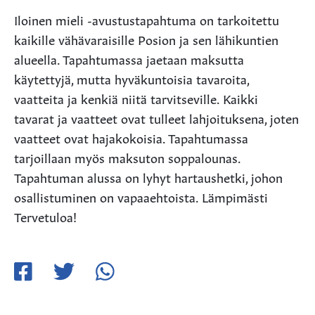
Iloinen mieli -avustustapahtuma on tarkoitettu
kaikille vähävaraisille Posion ja sen lähikuntien
alueella. Tapahtumassa jaetaan maksutta
käytettyjä, mutta hyväkuntoisia tavaroita,
vaatteita ja kenkiä niitä tarvitseville. Kaikki
tavarat ja vaatteet ovat tulleet lahjoituksena, joten
vaatteet ovat hajakokoisia. Tapahtumassa
tarjoillaan myös maksuton soppalounas.
Tapahtuman alussa on lyhyt hartaushetki, johon
osallistuminen on vapaaehtoista. Lämpimästi
Tervetuloa!
Jaa
Jaa
Jaa
Facebookissa
Twitterissä
WhatsApissa