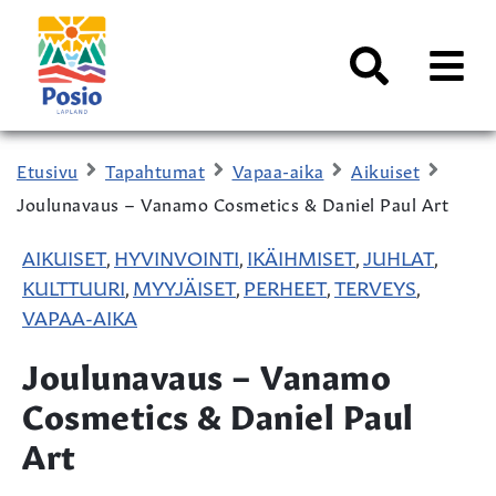
Siirry sisältöön
Kaupungin
logo
AVAA
VALI
Haku
Etusivu
Tapahtumat
Vapaa-aika
Aikuiset
Joulunavaus – Vanamo Cosmetics & Daniel Paul Art
AIKUISET
HYVINVOINTI
IKÄIHMISET
JUHLAT
,
,
,
,
KULTTUURI
MYYJÄISET
PERHEET
TERVEYS
,
,
,
,
VAPAA-AIKA
Joulunavaus – Vanamo
Cosmetics & Daniel Paul
Art