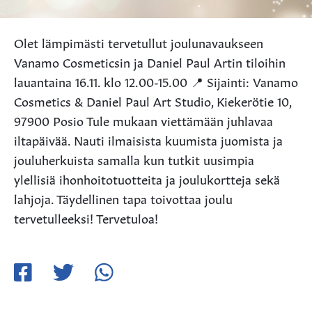
Olet lämpimästi tervetullut joulunavaukseen
Vanamo Cosmeticsin ja Daniel Paul Artin tiloihin
lauantaina 16.11. klo 12.00-15.00 📍 Sijainti: Vanamo
Cosmetics & Daniel Paul Art Studio, Kiekerötie 10,
97900 Posio Tule mukaan viettämään juhlavaa
iltapäivää. Nauti ilmaisista kuumista juomista ja
jouluherkuista samalla kun tutkit uusimpia
ylellisiä ihonhoitotuotteita ja joulukortteja sekä
lahjoja. Täydellinen tapa toivottaa joulu
tervetulleeksi! Tervetuloa!
Jaa
Jaa
Jaa
Facebookissa
Twitterissä
WhatsApissa