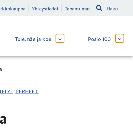
erkkokauppa
Yhteystiedot
Tapahtumat
Haku
Tule, näe ja koe
Posio 100
AVAA
AVAA
TAI
TAI
SULJE
SULJE
LIKKO
ALAVALIKKO
ALAVA
a
TELYT
PERHEET
,
,
a