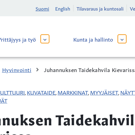
Suomi
English
Tilavaraus ja kuntosali
V
Yrittäjyys ja työ
Kunta ja hallinto
AVAA
AVAA
TAI
TAI
SULJE
SULJE
ALAVALIKKO
ALAVA
Hyvinvointi
Juhannuksen Taidekahvila Kievariss
ULTTUURI
KUVATAIDE
MARKKINAT
MYYJÄISET
NÄYT
,
,
,
,
JÄT
nuksen Taidekahvil