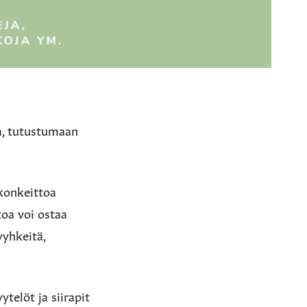
a, tutustumaan
ukonkeittoa
toa voi ostaa
yyhkeitä,
ytelöt ja siirapit