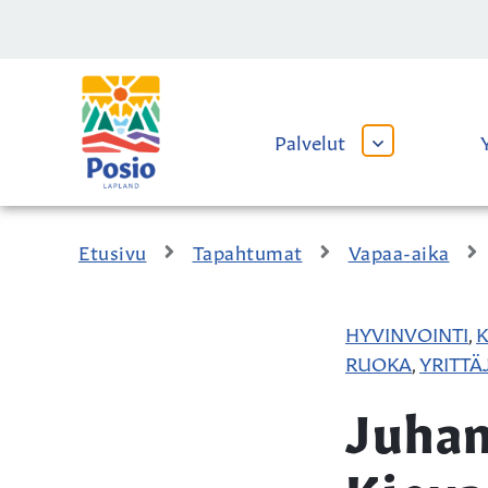
Siirry sisältöön
Kaupungin
logo
Palvelut
AVAA
TAI
SULJE
ALAVALIKKO
Etusivu
Tapahtumat
Vapaa-aika
HYVINVOINTI
K
,
RUOKA
YRITTÄ
,
Juhan