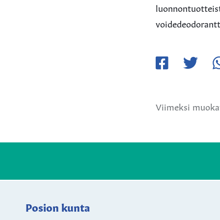
luonnontuotteis
voidedeodorantte
Jaa
Jaa
Ja
Facebookissa
Twitteriss
W
Viimeksi muokat
Posion kunta