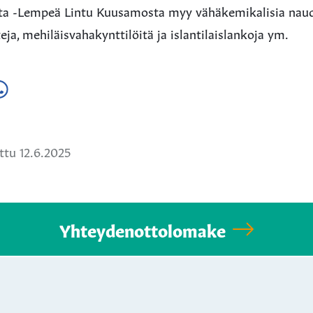
ta -Lempeä Lintu Kuusamosta myy vähäkemikalisia nauda
ja, mehiläisvahakynttilöitä ja islantilaislankoja ym.
a
ä
hatsApissa
tu 12.6.2025
Yhteydenottolomake