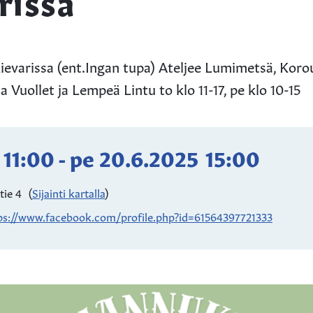
rissa
Kievarissa (ent.Ingan tupa) Ateljee Lumimetsä, Ko
ja Vuollet ja Lempeä Lintu to klo 11-17, pe klo 10-15
11:00
-
pe 20.6.2025
15:00
tie 4
(
Sijainti kartalla
)
ps://www.facebook.com/profile.php?id=61564397721333