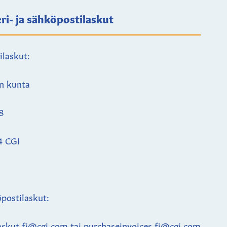
ri- ja sähköpostilaskut
ilaskut:
n kunta
8
4 CGI
postilaskut:
askut.fi@cgi.com tai purchaseinvoices.fi@cgi.com