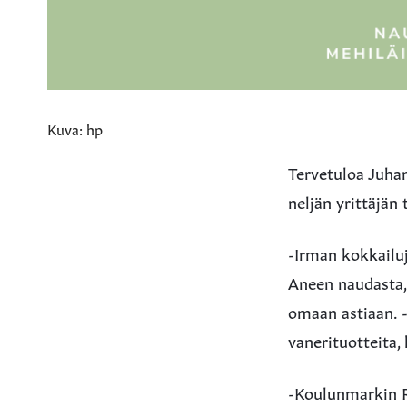
Kuva: hp
Tervetuloa Juha
neljän yrittäjän 
-Irman kokkailuj
Aneen naudasta, 
omaan astiaan. -
vanerituotteita, 
-Koulunmarkin Rai