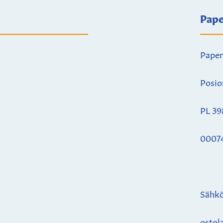
Pape
Paper
Posio
PL 39
0007
Sähkö
ostol