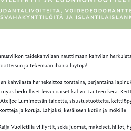
nnusviikon taidekahvilaan nauttimaan kahvilan herkuist
tuotteisiin ja tekemään ihania löytöjä!
en kahvilasta hernekeittoa torstaina, perjantaina lapin
myös herkulliset leivonnaiset kahvin tai teen kera. Keit
Ateljee Lumimetsän taidetta, sisustustuotteita, keittiöp
kortteja ja koruja. Lahjaksi, kesäiseen kotiin ja mökille
ja Vuolletilla villiyrtit, sekä juomat, makeiset, hillot, hy