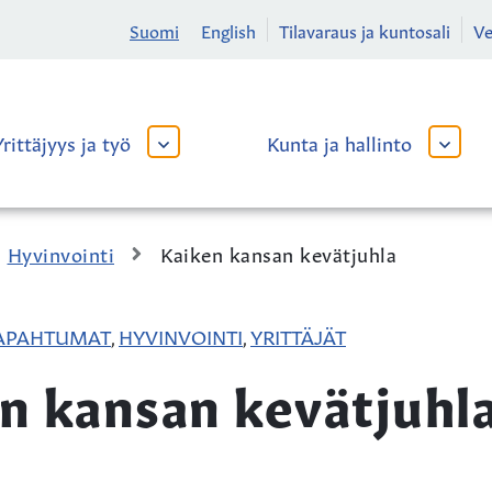
Suomi
English
Tilavaraus ja kuntosali
V
Yrittäjyys ja työ
Kunta ja hallinto
AVAA
AVAA
TAI
TAI
SULJE
SULJE
ALAVALIKKO
ALAVA
Hyvinvointi
Kaiken kansan kevätjuhla
TAPAHTUMAT
HYVINVOINTI
YRITTÄJÄT
,
,
n kansan kevätjuhl