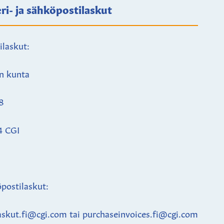
ri- ja sähköpostilaskut
ilaskut:
n kunta
8
4 CGI
postilaskut:
askut.fi@cgi.com tai purchaseinvoices.fi@cgi.com