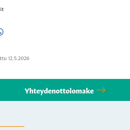
it
a
ä
hatsApissa
tu 12.5.2026
Yhteydenottolomake