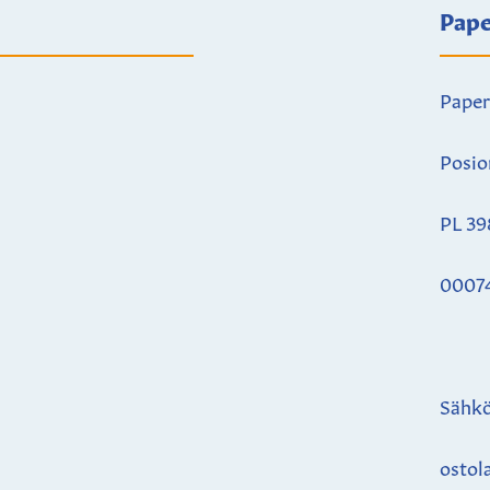
Pape
Paper
Posio
PL 39
0007
Sähkö
ostol