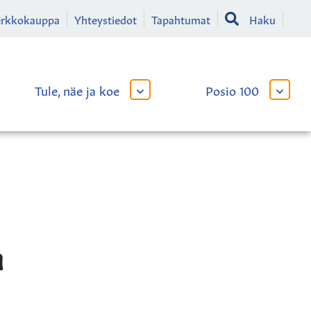
erkkokauppa
Yhteystiedot
Tapahtumat
Haku
Tule, näe ja koe
Posio 100
AVAA
AVAA
TAI
TAI
SULJE
SULJE
LIKKO
ALAVALIKKO
ALAVA
a