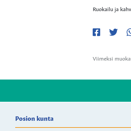
Ruokailu ja kahv
Jaa
Jaa
Ja
Facebookissa
Twitteriss
W
Viimeksi muokat
Posion kunta