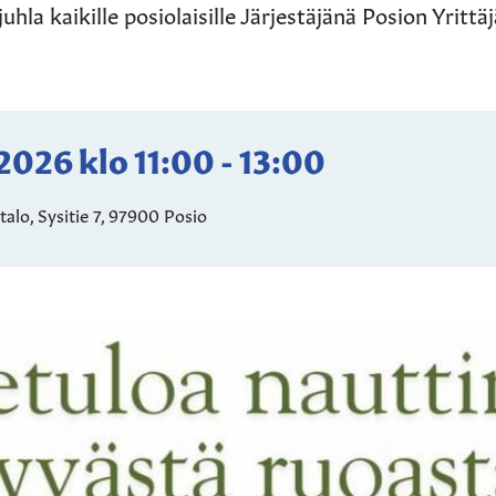
hla kaikille posiolaisille Järjestäjänä Posion Yrittäj
.2026
klo
11:00
-
13:00
alo, Sysitie 7, 97900 Posio