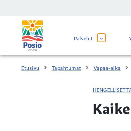
Siirry sisältöön
Kaupungin
logo
Palvelut
AVAA
TAI
SULJE
ALAVALIKKO
Etusivu
Tapahtumat
Vapaa-aika
HENGELLISET 
Kaike