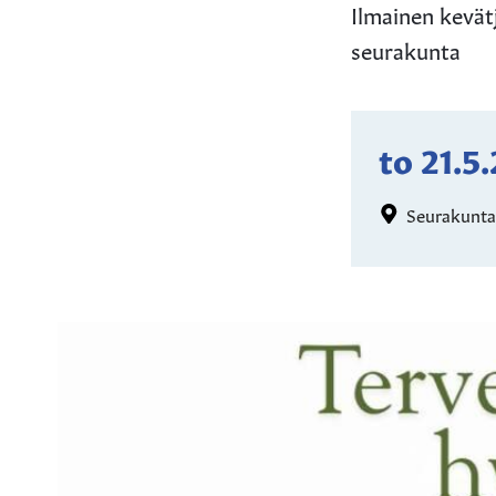
Ilmainen kevätju
seurakunta
to 21.5
Seurakuntat