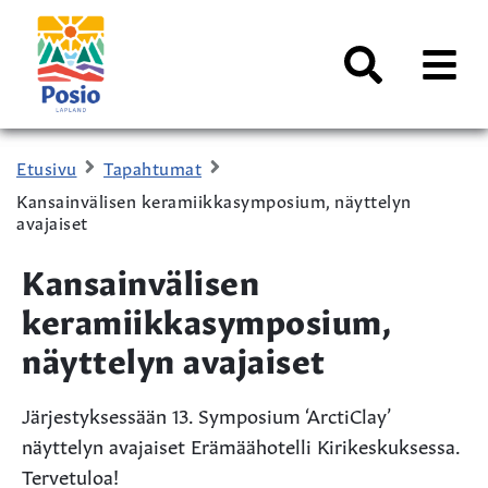
Siirry sisältöön
Kaupungin
logo
AVAA
VALI
Haku
Etusivu
Tapahtumat
Kansainvälisen keramiikkasymposium, näyttelyn
avajaiset
Kansainvälisen
keramiikkasymposium,
näyttelyn avajaiset
Järjestyksessään 13. Symposium ‘ArctiClay’
näyttelyn avajaiset Erämäähotelli Kirikeskuksessa.
Tervetuloa!