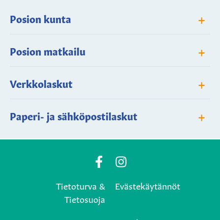
+
Posion kunta
+
Posion matkailu
+
Verkkolaskut
+
Paperi- ja sähköpostilaskut
Posio
Posio
Municipality's
Municipality's
Tietoturva &
Evästekäytännöt
Facebook
Instagram
Tietosuoja
page
page