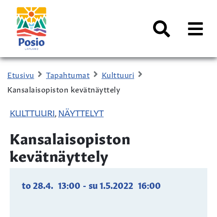
Siirry sisältöön
Kaupungin
logo
AVAA
VALI
Haku
Etusivu
Tapahtumat
Kulttuuri
Kansalaisopiston kevätnäyttely
KULTTUURI
NÄYTTELYT
,
Kansalaisopiston
kevätnäyttely
to 28.4.
13:00
-
su 1.5.2022
16:00