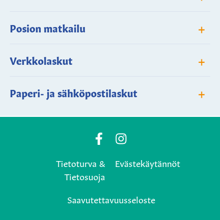
+
Posion matkailu
+
Verkkolaskut
+
Paperi- ja sähköpostilaskut
Posio
Posio
Municipality's
Municipality's
Tietoturva &
Evästekäytännöt
Facebook
Instagram
Tietosuoja
page
page
Saavutettavuusseloste