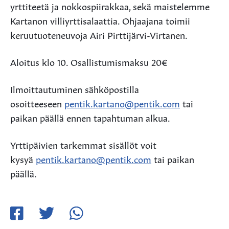
yrttiteetä ja nokkospiirakkaa, sekä maistelemme
Kartanon villiyrttisalaattia. Ohjaajana toimii
keruutuoteneuvoja Airi Pirttijärvi-Virtanen.
Aloitus klo 10. Osallistumismaksu 20€
Ilmoittautuminen sähköpostilla
osoitteeseen
pentik.kartano@pentik.com
tai
paikan päällä ennen tapahtuman alkua.
Yrttipäivien tarkemmat sisällöt voit
kysyä
pentik.kartano@pentik.com
tai paikan
päällä.
Jaa
Jaa
Jaa