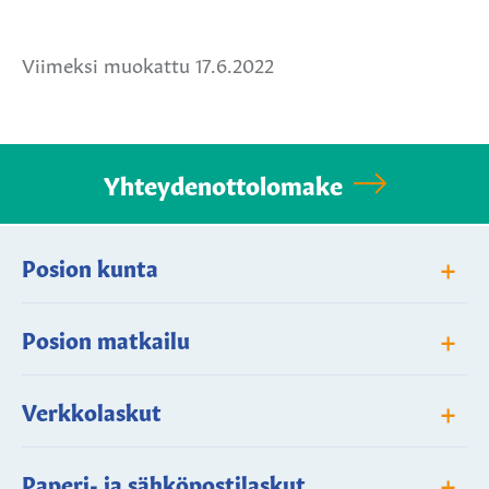
Facebookissa
Twitterissä
WhatsApissa
Viimeksi muokattu 17.6.2022
Yhteydenottolomake
+
Posion kunta
+
Posion matkailu
+
Verkkolaskut
+
Paperi- ja sähköpostilaskut