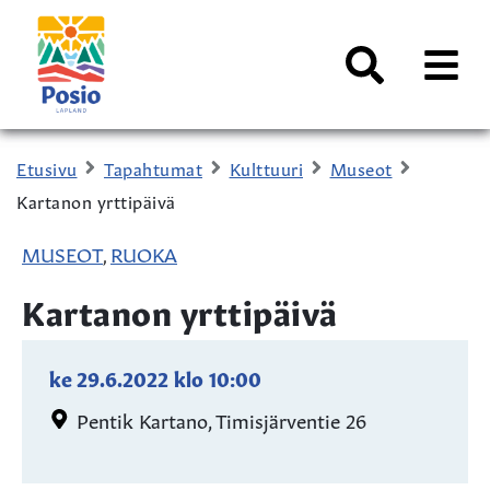
Siirry sisältöön
Kaupungin
logo
AVAA
VALI
Haku
Etusivu
Tapahtumat
Kulttuuri
Museot
Kartanon yrttipäivä
MUSEOT
RUOKA
,
Kartanon yrttipäivä
ke 29.6.2022
klo
10:00
Pentik Kartano, Timisjärventie 26