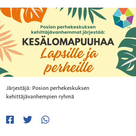
Järjestäjä: Posion perhekeskuksen
kehittäjävanhempien ryhmä
Jaa
Jaa
Jaa
Facebookissa
Twitterissä
WhatsApissa