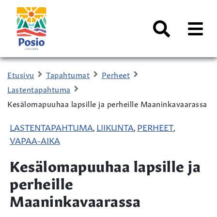
Siirry sisältöön
Kaupungin
logo
AVAA
VALI
Haku
Etusivu
Tapahtumat
Perheet
Lastentapahtuma
Kesälomapuuhaa lapsille ja perheille Maaninkavaarassa
LASTENTAPAHTUMA
LIIKUNTA
PERHEET
,
,
,
VAPAA-AIKA
Kesälomapuuhaa lapsille ja
perheille
Maaninkavaarassa