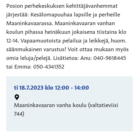
Posion perhekeskuksen kehittäjävanhemmat
järjestää: Kesälomapuuhaa lapsille ja perheille
Maaninkavaarassa. Maaninkavaaran vanhan
koulun pihassa heinäkuun jokaisena tiistaina klo
12-14. Vapaamuotoista pelailua ja leikkejä, huom.
säänmukainen varustus! Voit ottaa mukaan myös
omia leluja/pelejä. Lisätietoa: Anu: 040-9618445
tai Emma: 050-4341352
ti 18.7.2023
klo
12:00
-
14:00
Maaninkavaaran vanha koulu (valtatieviisi
744)