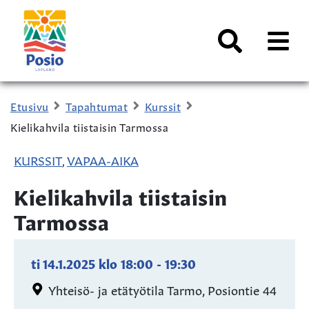
Siirry sisältöön
Kaupungin
logo
AVAA
VALI
Haku
Etusivu
Tapahtumat
Kurssit
Kielikahvila tiistaisin Tarmossa
KURSSIT
VAPAA-AIKA
,
Kielikahvila tiistaisin
Tarmossa
ti 14.1.2025
klo
18:00
-
19:30
Yhteisö- ja etätyötila Tarmo, Posiontie 44