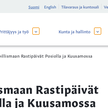
Suomi
English
Tilavaraus ja kuntosali
V
Yrittäjyys ja työ
Kunta ja hallinto
AVAA
AVAA
TAI
TAI
SULJE
SULJE
ALAVALIKKO
ALAVA
illismaan Rastipäivät Posiolla ja Kuusamossa
ismaan Rastipäivät
lla ja Kuusamossa