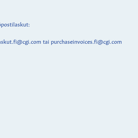
postilaskut:
askut.fi@cgi.com tai purchaseinvoices.fi@cgi.com