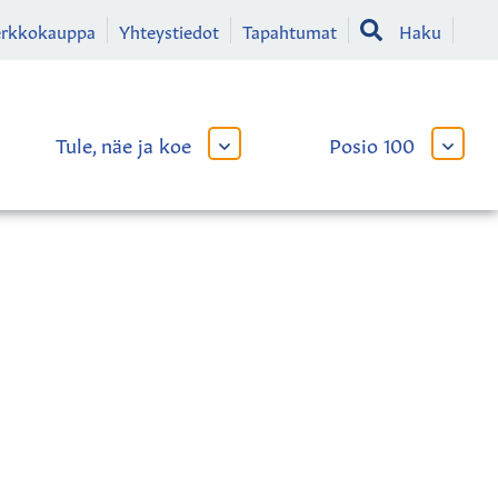
erkkokauppa
Yhteystiedot
Tapahtumat
Haku
Tule, näe ja koe
Posio 100
AVAA
AVAA
TAI
TAI
SULJE
SULJE
LIKKO
ALAVALIKKO
ALAVA