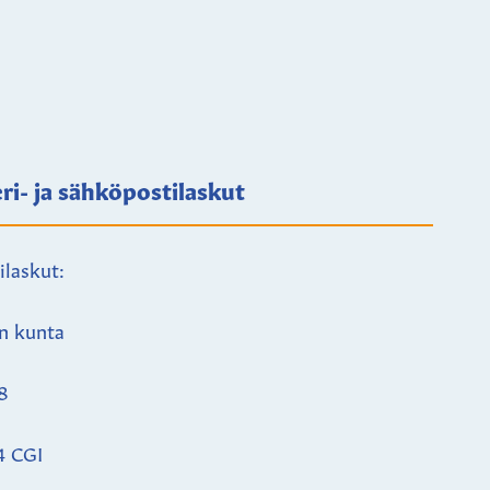
ri- ja sähköpostilaskut
ilaskut:
n kunta
8
4 CGI