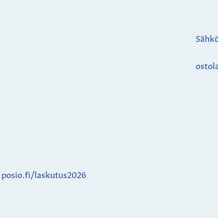
Sähkö
ostol
:
posio.fi/laskutus2026