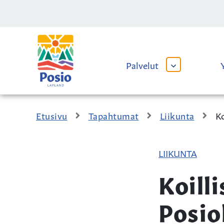
Siirry sisältöön
Kaupungin
logo
Palvelut
AVAA
TAI
SULJE
ALAVALIKKO
Etusivu
Tapahtumat
Liikunta
Ko
LIIKUNTA
Koill
Posio