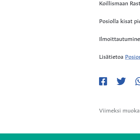
Koillismaan Rast
Posiolla kisat 
Ilmoittautumin
Lisätietoa
Posion
Jaa
Jaa
Ja
Facebookissa
Twitteriss
W
Viimeksi muokat