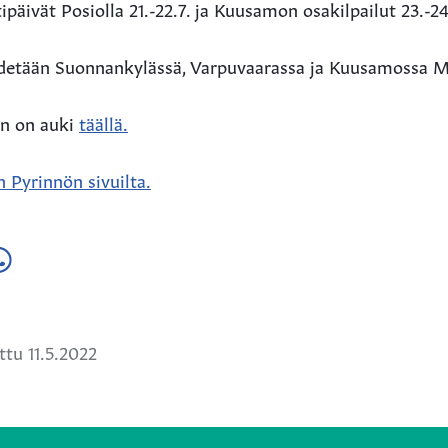
ipäivät Posiolla 21.-22.7. ja Kuusamon osakilpailut 23.-24
pidetään Suonnankylässä, Varpuvaarassa ja Kuusamossa 
en on auki
täällä.
 Pyrinnön sivuilta.
a
ä
hatsApissa
tu 11.5.2022