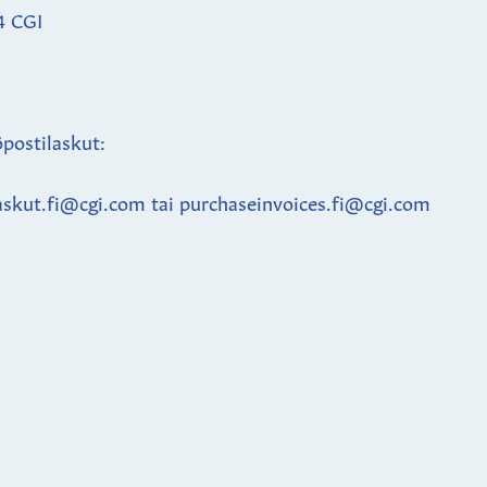
4 CGI
postilaskut:
askut.fi@cgi.com tai purchaseinvoices.fi@cgi.com