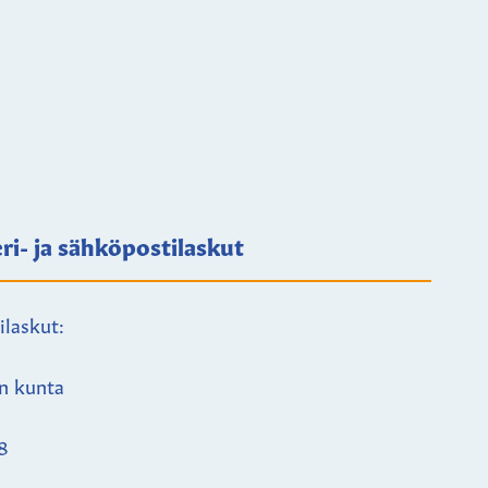
ri- ja sähköpostilaskut
ilaskut:
n kunta
8