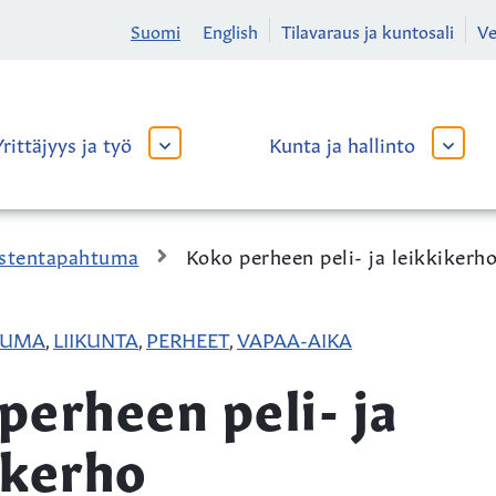
Suomi
English
Tilavaraus ja kuntosali
V
Yrittäjyys ja työ
Kunta ja hallinto
AVAA
AVAA
TAI
TAI
SULJE
SULJE
ALAVALIKKO
ALAVA
stentapahtuma
Koko perheen peli- ja leikkikerh
TUMA
LIIKUNTA
PERHEET
VAPAA-AIKA
,
,
,
perheen peli- ja
ikerho