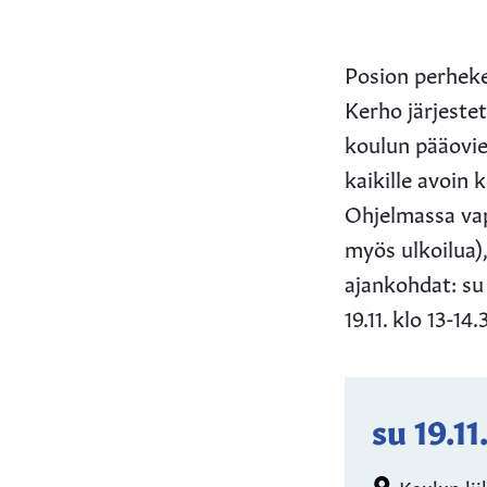
Posion perheke
Kerho järjeste
koulun pääovien
kaikille avoin 
Ohjelmassa vap
myös ulkoilua)
ajankohdat: su 2
19.11. klo 13-14
su 19.1
Koulun lii