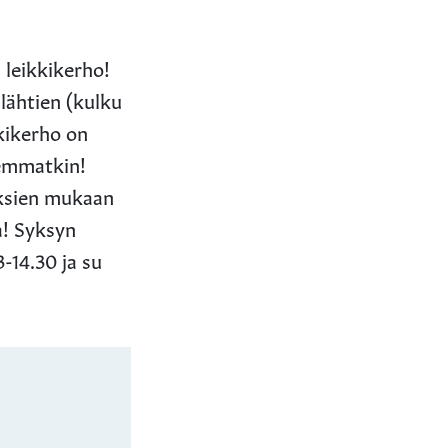
 leikkikerho!
lähtien (kulku
kkikerho on
hemmatkin!
uksien mukaan
a! Syksyn
3-14.30 ja su