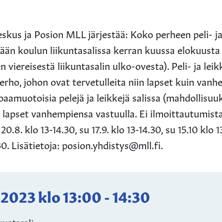
skus ja Posion MLL järjestää: Koko perheen peli- ja
tään koulun liikuntasalissa kerran kuussa elokuusta 
 viereisestä liikuntasalin ulko-ovesta). Peli- ja lei
kerho, johon ovat tervetulleita niin lapset kuin van
aamuotoisia pelejä ja leikkejä salissa (mahdollisu
, lapset vanhempiensa vastuulla. Ei ilmoittautumist
0.8. klo 13-14.30, su 17.9. klo 13-14.30, su 15.10 klo 1
.30. Lisätietoja: posion.yhdistys@mll.fi.
1.2023
klo
13:00
-
14:30
kuntasali