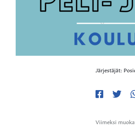
Järjestäjät: Po
Jaa
Jaa
Ja
Facebookissa
Twitteriss
W
Viimeksi muoka