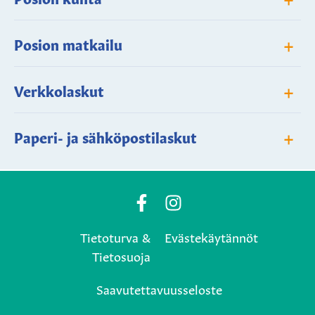
+
Posion matkailu
+
Verkkolaskut
+
Paperi- ja sähköpostilaskut
Posio
Posio
Municipality's
Municipality's
Tietoturva &
Evästekäytännöt
Facebook
Instagram
Tietosuoja
page
page
Saavutettavuusseloste