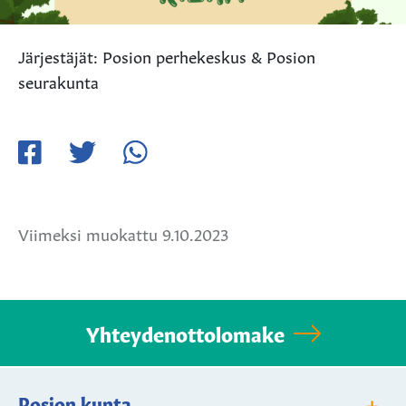
Järjestäjät: Posion perhekeskus & Posion
seurakunta
Jaa
Jaa
Jaa
Facebookissa
Twitterissä
WhatsApissa
Viimeksi muokattu 9.10.2023
Yhteydenottolomake
+
Posion kunta