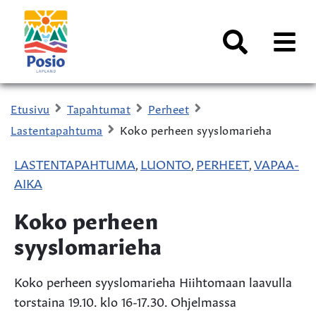
Siirry sisältöön
Kaupungin
logo
AVAA
VALI
Haku
Etusivu
Tapahtumat
Perheet
Lastentapahtuma
Koko perheen syyslomarieha
LASTENTAPAHTUMA
LUONTO
PERHEET
VAPAA-
,
,
,
AIKA
Koko perheen
syyslomarieha
Koko perheen syyslomarieha Hiihtomaan laavulla
torstaina 19.10. klo 16-17.30. Ohjelmassa