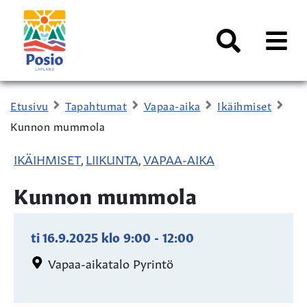
Siirry sisältöön
Kaupungin
logo
AVAA
VALI
Haku
Etusivu
Tapahtumat
Vapaa-aika
Ikäihmiset
Kunnon mummola
IKÄIHMISET
LIIKUNTA
VAPAA-AIKA
,
,
Kunnon mummola
ti 16.9.2025
klo
9:00
-
12:00
Vapaa-aikatalo Pyrintö