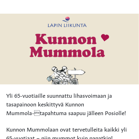
Yli 65-vuotiaille suunnattu lihasvoimaan ja
tasapainoon keskittyvä Kunnon
Mummola-tapahtuma saapuu jälleen Posiolle!
Kunnon Mummolaan ovat tervetulleita kaikki yli
65-vuotiaat – niin mummot kuin papatkin!