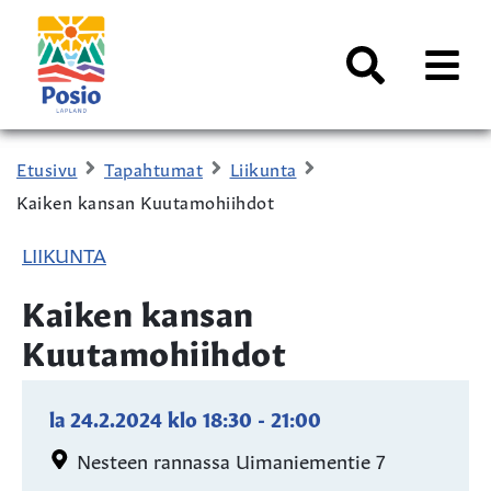
Siirry sisältöön
Kaupungin
logo
AVAA
VALI
Haku
Etusivu
Tapahtumat
Liikunta
Kaiken kansan Kuutamohiihdot
LIIKUNTA
Kaiken kansan
Kuutamohiihdot
la 24.2.2024
klo
18:30
-
21:00
Nesteen rannassa Uimaniementie 7