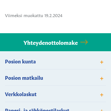
Facebookissa
Twitterissä
WhatsApissa
Viimeksi muokattu 19.2.2024
Yhteydenottolomake
+
Posion kunta
+
Posion matkailu
+
Verkkolaskut
+
Paperi- ja sähköpostilaskut