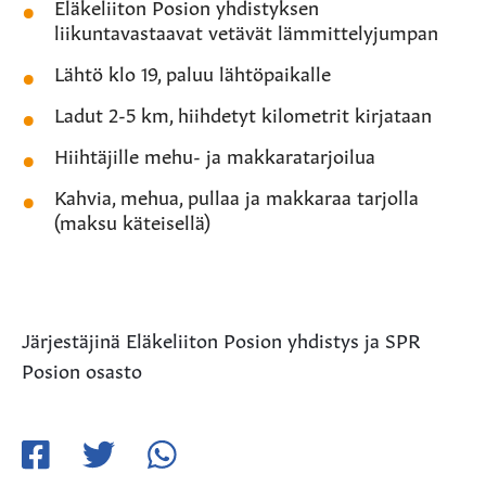
Eläkeliiton Posion yhdistyksen
liikuntavastaavat vetävät lämmittelyjumpan
Lähtö klo 19, paluu lähtöpaikalle
Ladut 2-5 km, hiihdetyt kilometrit kirjataan
Hiihtäjille mehu- ja makkaratarjoilua
Kahvia, mehua, pullaa ja makkaraa tarjolla
(maksu käteisellä)
Järjestäjinä Eläkeliiton Posion yhdistys ja SPR
Posion osasto
Jaa
Jaa
Jaa