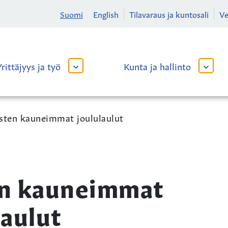
Suomi
English
Tilavaraus ja kuntosali
V
Yrittäjyys ja työ
Kunta ja hallinto
AVAA
AVAA
TAI
TAI
SULJE
SULJE
ALAVALIKKO
ALAVA
sten kauneimmat joululaulut
en kauneimmat
laulut