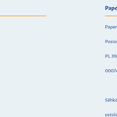
Pape
Paper
Posio
PL 39
0007
Sähkö
ostol