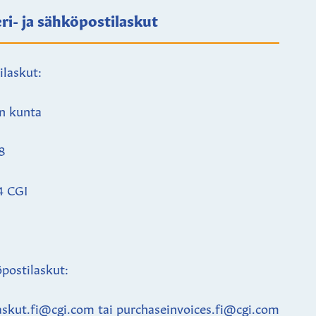
ri- ja sähköpostilaskut
ilaskut:
n kunta
8
4 CGI
postilaskut:
askut.fi@cgi.com tai purchaseinvoices.fi@cgi.com