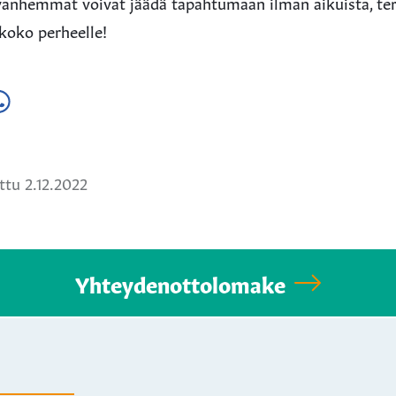
ä vanhemmat voivat jäädä tapahtumaan ilman aikuista, te
koko perheelle!
a
ä
hatsApissa
tu 2.12.2022
Yhteydenottolomake