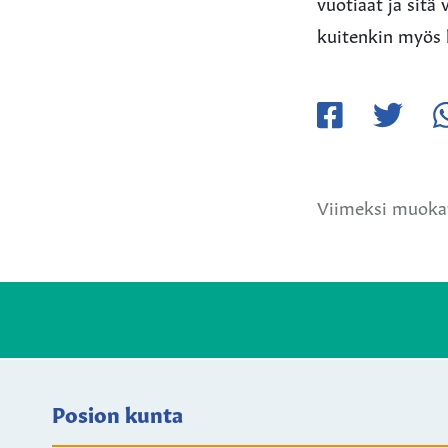
vuotiaat ja sit
kuitenkin myös 
Jaa
Jaa
Ja
Facebookissa
Twitteriss
W
Viimeksi muokat
Posion kunta