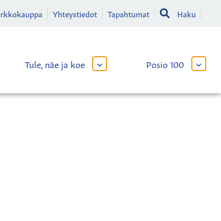
erkkokauppa
Yhteystiedot
Tapahtumat
Haku
Tule, näe ja koe
Posio 100
AVAA
AVAA
TAI
TAI
SULJE
SULJE
LIKKO
ALAVALIKKO
ALAVA