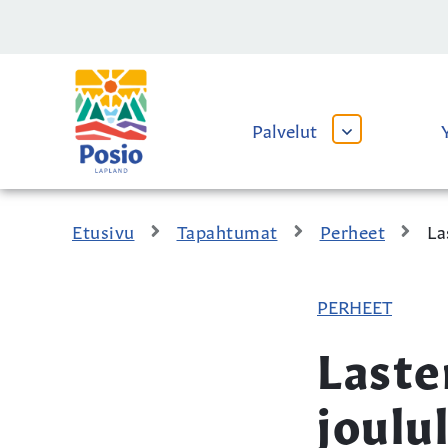
Siirry sisältöön
Kaupungin
logo
Palvelut
AVAA
TAI
SULJE
ALAVALIKKO
Etusivu
Tapahtumat
Perheet
La
PERHEET
Last
joulu