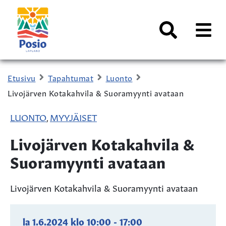
Siirry sisältöön
Kaupungin
logo
AVAA
VALI
Haku
Etusivu
Tapahtumat
Luonto
Livojärven Kotakahvila & Suoramyynti avataan
LUONTO
MYYJÄISET
,
Livojärven Kotakahvila &
Suoramyynti avataan
Livojärven Kotakahvila & Suoramyynti avataan
la 1.6.2024
klo
10:00
-
17:00