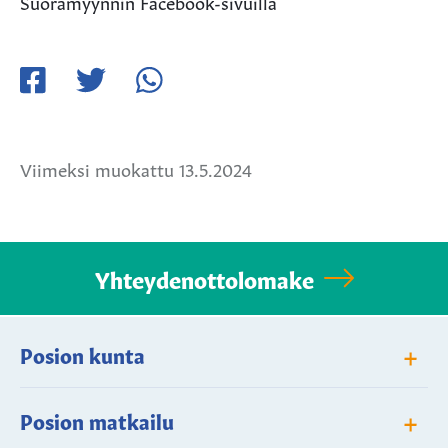
Suoramyynnin Facebook-sivuilla
Jaa
Jaa
Jaa
Facebookissa
Twitterissä
WhatsApissa
Viimeksi muokattu 13.5.2024
Yhteydenottolomake
+
Posion kunta
+
Posion matkailu