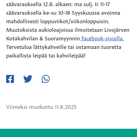
säävarauksella 12.8. alkaen: ma sulj. ti 11-17
säävarauksella ke-su 10-18 Syyskuussa avoinna
mahdollisesti loppuviikot/viikonloppuisin.
Muutoksista aukioloajoissa ilmoitetaan Livojärven
Kotakahvilan & Suoramyynnin
facebook-sivuilla.
Tervetuloa lättykahveille tai ostamaan tuoretta
paikallista leipää tai kahvileipää!
Jaa
Jaa
Jaa
Facebookissa
Twitterissä
WhatsApissa
Viimeksi muokattu 11.8.2025