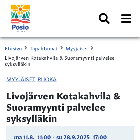
Siirry sisältöön
Kaupungin
logo
AVAA
VALI
Haku
Etusivu
Tapahtumat
Myyjäiset
Livojärven Kotakahvila & Suoramyynti palvelee
syksylläkin
MYYJÄISET
RUOKA
,
Livojärven Kotakahvila &
Suoramyynti palvelee
syksylläkin
ma 11.8.
11:00
-
su 28.9.2025
17:00