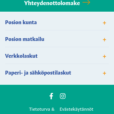
Yhteydenottolomake
+
Posion kunta
+
Posion matkailu
+
Verkkolaskut
+
Paperi- ja sähköpostilaskut
Posio
Posio
Municipality's
Municipality's
Tietoturva &
Evästekäytännöt
Facebook
Instagram