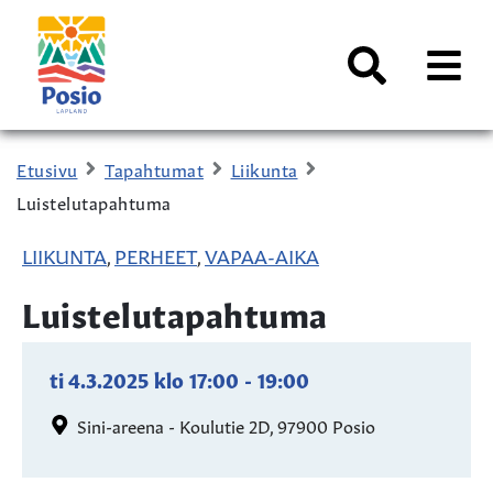
Siirry sisältöön
Kaupungin
logo
AVAA
VALI
Haku
Etusivu
Tapahtumat
Liikunta
Luistelutapahtuma
LIIKUNTA
PERHEET
VAPAA-AIKA
,
,
Luistelutapahtuma
ti 4.3.2025
klo
17:00
-
19:00
Sini-areena - Koulutie 2D, 97900 Posio