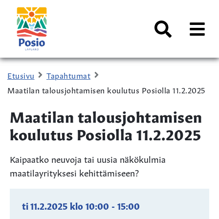
Siirry sisältöön
Kaupungin
logo
AVAA
VALI
Haku
Etusivu
Tapahtumat
Maatilan talousjohtamisen koulutus Posiolla 11.2.2025
Maatilan talousjohtamisen
koulutus Posiolla 11.2.2025
Kaipaatko neuvoja tai uusia näkökulmia
maatilayrityksesi kehittämiseen?
ti 11.2.2025
klo
10:00
-
15:00