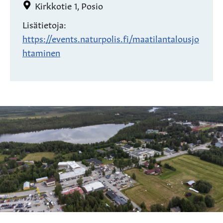
Kirkkotie 1, Posio
Lisätietoja:
https://events.naturpolis.fi/maatilantalousjo
htaminen