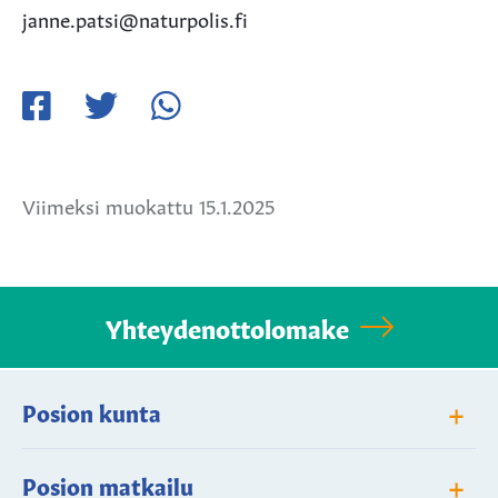
janne.patsi@naturpolis.fi
Jaa
Jaa
Jaa
Facebookissa
Twitterissä
WhatsApissa
Viimeksi muokattu 15.1.2025
Yhteydenottolomake
+
Posion kunta
+
Posion matkailu