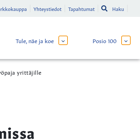
erkkokauppa
Yhteystiedot
Tapahtumat
Haku
Tule, näe ja koe
Posio 100
AVAA
AVAA
TAI
TAI
SULJE
SULJE
LIKKO
ALAVALIKKO
ALAVA
paja yrittäjille
missa