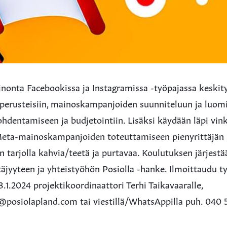
nonta Facebookissa ja Instagramissa -työpajassa keski
 perusteisiin, mainoskampanjoiden suunniteluun ja luom
dentamiseen ja budjetointiin. Lisäksi käydään läpi vink
eta-mainoskampanjoiden toteuttamiseen pienyrittäjän
 tarjolla kahvia/teetä ja purtavaa. Koulutuksen järjest
täjyyteen ja yhteistyöhön Posiolla -hanke. Ilmoittaudu t
.1.2024 projektikoordinaattori Terhi Taikavaaralle,
a@posiolapland.com tai viestillä/WhatsAppilla puh. 040 