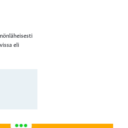
nnönläheisesti
issa eli