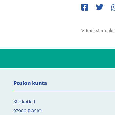
Jaa
Jaa
Ja
Facebookissa
Twitteriss
W
Viimeksi muokat
Posion kunta
Kirkkotie 1
97900 POSIO