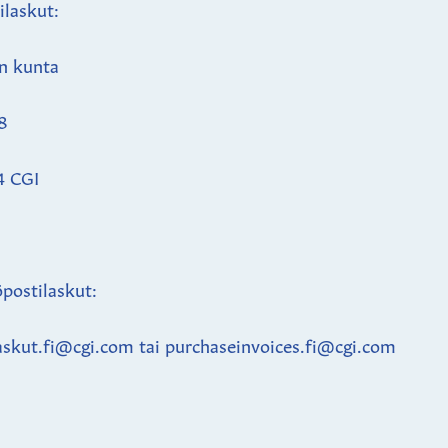
ilaskut:
n kunta
8
4 CGI
postilaskut:
askut.fi@cgi.com tai purchaseinvoices.fi@cgi.com