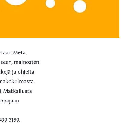
tytään Meta
iseen, mainosten
kejä ja ohjeita
 näkökulmasta.
ää Matkailusta
yöpajaan
589 3169.