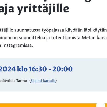
ja yrittäjille
rittäjille suunnatussa työpajassa käydään läpi käytä
inonnan suunnittelua ja toteuttamista Metan kanav
a Instagramissa.
.2024
klo
16:30
-
20:00
 etätyötila Tarmo
(
Sijainti kartalla
)