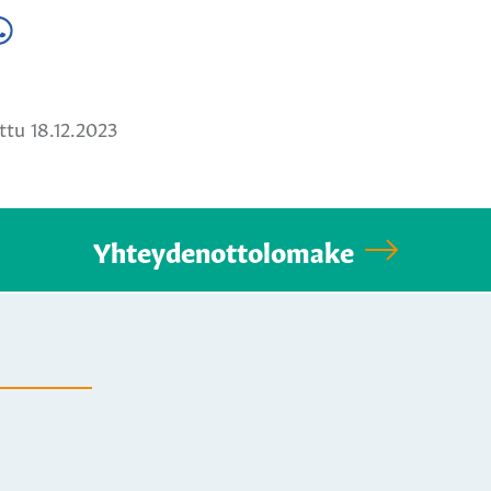
a
ä
hatsApissa
tu 18.12.2023
Yhteydenottolomake