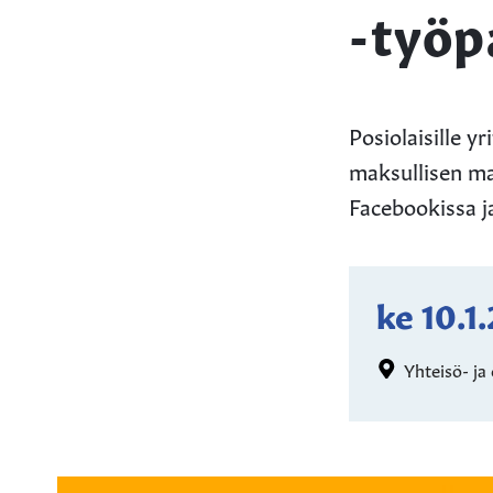
-työpa
Posiolaisille y
maksullisen ma
Facebookissa j
ke 10.1
Yhteisö- ja