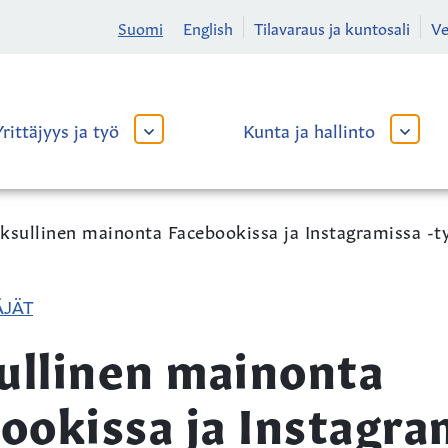
Suomi
English
Tilavaraus ja kuntosali
V
Yrittäjyys ja työ
Kunta ja hallinto
AVAA
AVAA
TAI
TAI
SULJE
SULJE
ALAVALIKKO
ALAVA
sullinen mainonta Facebookissa ja Instagramissa -työ
ÄJÄT
llinen mainonta
ookissa ja Instagra