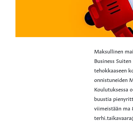
Maksullinen mai
Business Suiten
tehokkaaseen koh
onnistuneiden M
Koulutuksessa on
buustia pienyrit
viimeistään ma 8
terhi.taikavaar