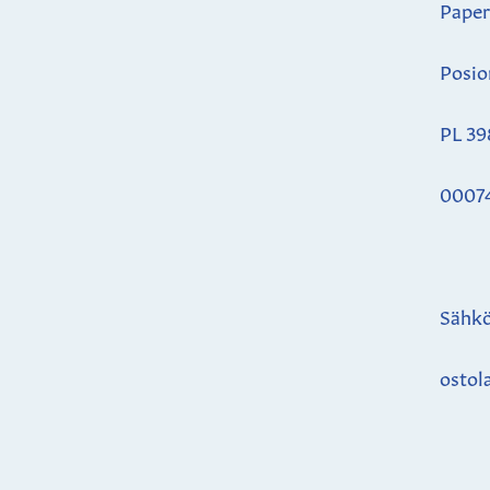
Paper
Posio
PL 39
0007
Sähkö
ostol