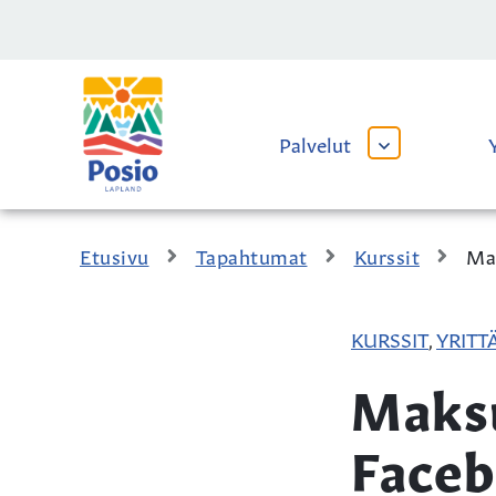
Siirry sisältöön
Kaupungin
logo
Palvelut
AVAA
TAI
SULJE
ALAVALIKKO
Etusivu
Tapahtumat
Kurssit
Mak
KURSSIT
YRITT
,
Maksu
Faceb