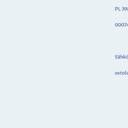
PL 39
0007
Sähkö
ostol