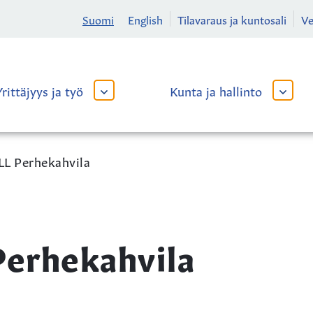
Suomi
English
Tilavaraus ja kuntosali
V
Yrittäjyys ja työ
Kunta ja hallinto
AVAA
AVAA
TAI
TAI
SULJE
SULJE
ALAVALIKKO
ALAVA
L Perhekahvila
erhekahvila