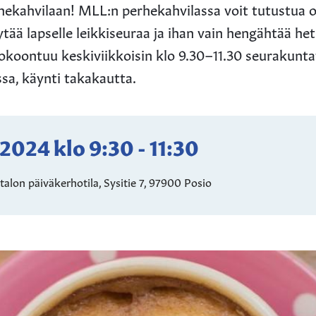
hekahvilaan! MLL:n perhekahvilassa voit tutustua 
tää lapselle leikkiseuraa ja ihan vain hengähtää he
okoontuu keskiviikkoisin klo 9.30–11.30 seurakunta
ssa, käynti takakautta.
.2024
klo
9:30
-
11:30
alon päiväkerhotila, Sysitie 7, 97900 Posio