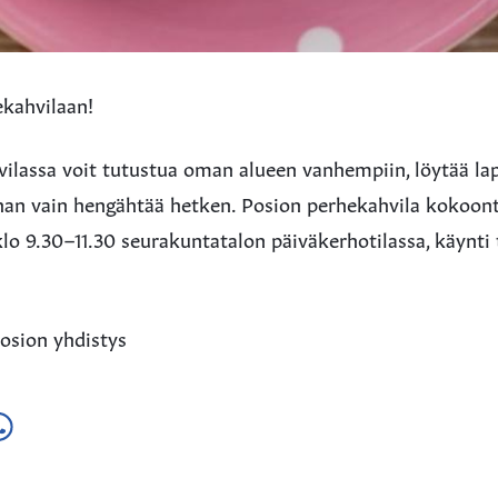
ekahvilaan!
ilassa voit tutustua oman alueen vanhempiin, löytää lap
 ihan vain hengähtää hetken. Posion perhekahvila kokoon
klo 9.30–11.30 seurakuntatalon päiväkerhotilassa, käynti
osion yhdistys
a
ä
hatsApissa