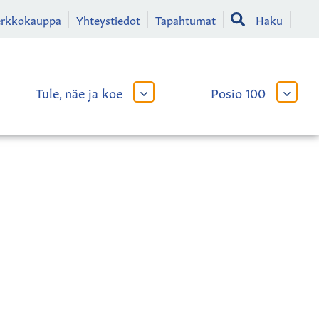
erkkokauppa
Yhteystiedot
Tapahtumat
Haku
Tule, näe ja koe
Posio 100
AVAA
AVAA
TAI
TAI
SULJE
SULJE
LIKKO
ALAVALIKKO
ALAVA