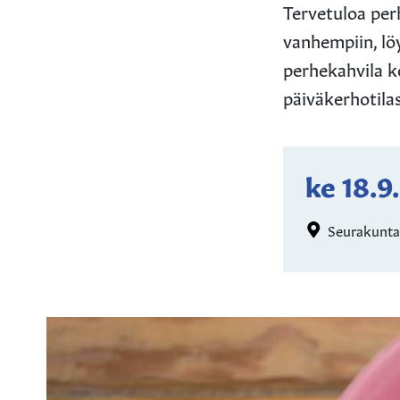
Tervetuloa per
vanhempiin, löy
perhekahvila k
päiväkerhotila
ke 18.9
Seurakuntat