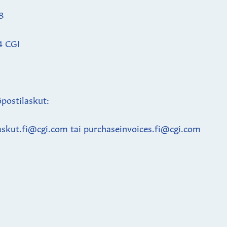
8
4 CGI
postilaskut:
askut.fi@cgi.com tai purchaseinvoices.fi@cgi.com