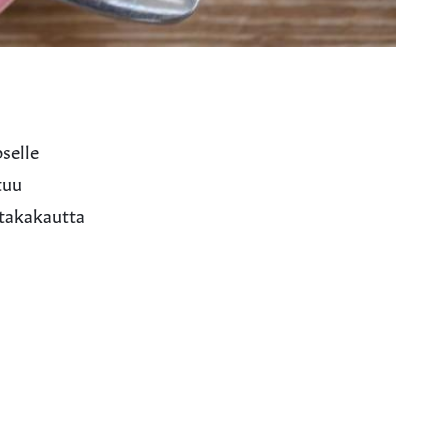
selle
tuu
 takakautta