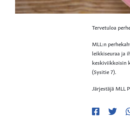
Tervetuloa perh
MLL:n perhekahv
leikkiseuraa ja
keskiviikkoisin 
(Sysitie 7).
Järjestäjä MLL P
Jaa
Jaa
Ja
Facebookissa
Twitteriss
W