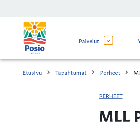
Siirry sisältöön
Kaupungin
logo
Palvelut
AVAA
TAI
SULJE
ALAVALIKKO
Etusivu
Tapahtumat
Perheet
ML
PERHEET
MLL P