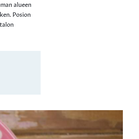
oman alueen
tken. Posion
talon