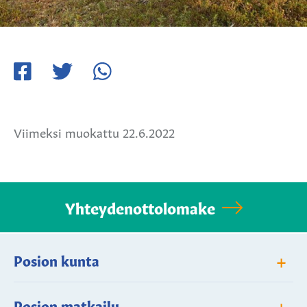
Jaa
Jaa
Jaa
Facebookissa
Twitterissä
WhatsApissa
Viimeksi muokattu 22.6.2022
Yhteydenottolomake
+
Posion kunta
+
Posion matkailu