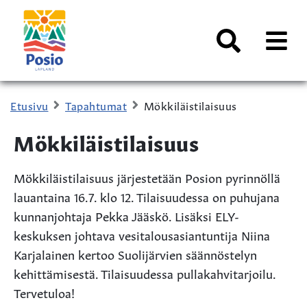
Siirry sisältöön
Kaupungin
logo
AVAA
VALI
Haku
Etusivu
Tapahtumat
Mökkiläistilaisuus
Mökkiläistilaisuus
Mökkiläistilaisuus järjestetään Posion pyrinnöllä
lauantaina 16.7. klo 12. Tilaisuudessa on puhujana
kunnanjohtaja Pekka Jääskö. Lisäksi ELY-
keskuksen johtava vesitalousasiantuntija Niina
Karjalainen kertoo Suolijärvien säännöstelyn
kehittämisestä. Tilaisuudessa pullakahvitarjoilu.
Tervetuloa!