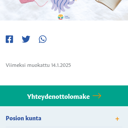
Jaa
Jaa
Jaa
Facebookissa
Twitterissä
WhatsApissa
Viimeksi muokattu 14.1.2025
Yhteydenottolomake
+
Posion kunta