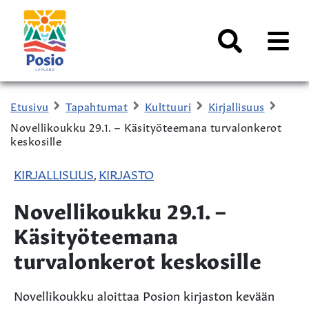
Siirry sisältöön
Kaupungin
logo
AVAA
VALI
Haku
Etusivu
Tapahtumat
Kulttuuri
Kirjallisuus
Novellikoukku 29.1. – Käsityöteemana turvalonkerot
keskosille
KIRJALLISUUS
KIRJASTO
,
Novellikoukku 29.1. –
Käsityöteemana
turvalonkerot keskosille
Novellikoukku aloittaa Posion kirjaston kevään