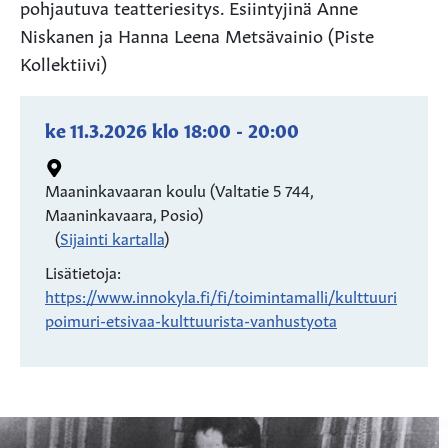
pohjautuva teatteriesitys. Esiintyjinä Anne
Niskanen ja Hanna Leena Metsävainio (Piste
Kollektiivi)
ke 11.3.2026
klo
18:00
-
20:00
Maaninkavaaran koulu (Valtatie 5 744,
Maaninkavaara, Posio)
(
Sijainti kartalla
)
Lisätietoja:
https://www.innokyla.fi/fi/toimintamalli/kulttuuri
poimuri-etsivaa-kulttuurista-vanhustyota