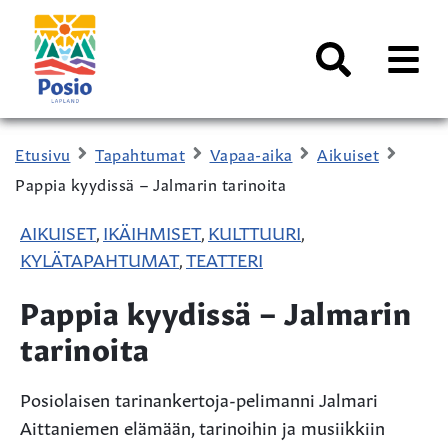
Siirry sisältöön
Kaupungin
logo
AVAA
VALI
Haku
Etusivu
Tapahtumat
Vapaa-aika
Aikuiset
Pappia kyydissä – Jalmarin tarinoita
AIKUISET
IKÄIHMISET
KULTTUURI
,
,
,
KYLÄTAPAHTUMAT
TEATTERI
,
Pappia kyydissä – Jalmarin
tarinoita
Posiolaisen tarinankertoja-pelimanni Jalmari
Aittaniemen elämään, tarinoihin ja musiikkiin