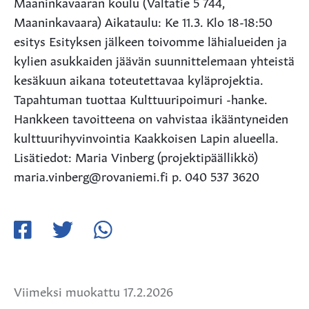
Maaninkavaaran koulu (Valtatie 5 744,
Maaninkavaara) Aikataulu: Ke 11.3. Klo 18-18:50
esitys Esityksen jälkeen toivomme lähialueiden ja
kylien asukkaiden jäävän suunnittelemaan yhteistä
kesäkuun aikana toteutettavaa kyläprojektia.
Tapahtuman tuottaa Kulttuuripoimuri -hanke.
Hankkeen tavoitteena on vahvistaa ikääntyneiden
kulttuurihyvinvointia Kaakkoisen Lapin alueella.
Lisätiedot: Maria Vinberg (projektipäällikkö)
maria.vinberg@rovaniemi.fi p. 040 537 3620
Jaa
Jaa
Jaa
Facebookissa
Twitterissä
WhatsApissa
Viimeksi muokattu 17.2.2026