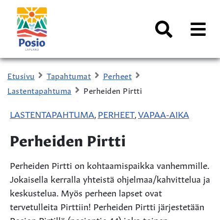
Siirry sisältöön
Kaupungin
logo
AVAA
VALI
Haku
Etusivu
Tapahtumat
Perheet
Lastentapahtuma
Perheiden Pirtti
LASTENTAPAHTUMA
PERHEET
VAPAA-AIKA
,
,
Perheiden Pirtti
Perheiden Pirtti on kohtaamispaikka vanhemmille.
Jokaisella kerralla yhteistä ohjelmaa/kahvittelua ja
keskustelua. Myös perheen lapset ovat
tervetulleita Pirttiin! Perheiden Pirtti järjestetään
Posion Pirtillä (posiontie 44) joka toinen