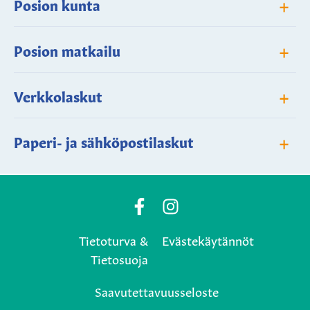
+
Posion kunta
+
Posion matkailu
+
Verkkolaskut
+
Paperi- ja sähköpostilaskut
Posio
Posio
Municipality's
Municipality's
Tietoturva &
Evästekäytännöt
Facebook
Instagram
Tietosuoja
page
page
Saavutettavuusseloste