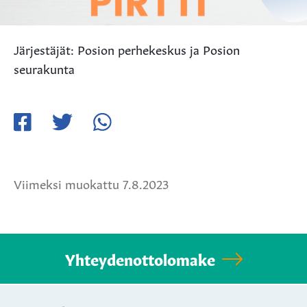
Järjestäjät: Posion perhekeskus ja Posion
seurakunta
Jaa
Jaa
Jaa
Facebookissa
Twitterissä
WhatsApissa
Viimeksi muokattu 7.8.2023
Yhteydenottolomake