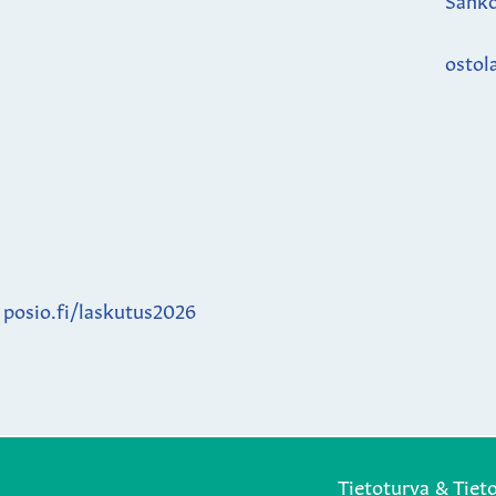
ostol
:
posio.fi/laskutus2026
Tietoturva & Tiet