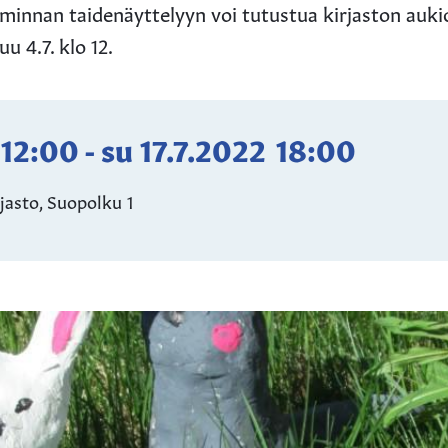
iminnan taidenäyttelyyn voi tutustua kirjaston auki
u 4.7. klo 12.
12:00
-
su 17.7.2022
18:00
jasto, Suopolku 1