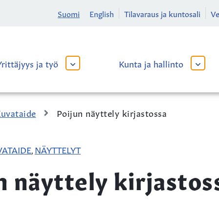
Suomi
English
Tilavaraus ja kuntosali
V
Yrittäjyys ja työ
Kunta ja hallinto
AVAA
AVAA
TAI
TAI
SULJE
SULJE
ALAVALIKKO
ALAVA
uvataide
Poijun näyttely kirjastossa
VATAIDE
NÄYTTELYT
,
n näyttely kirjastos