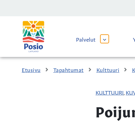
Siirry sisältöön
Kaupungin
logo
Palvelut
AVAA
TAI
SULJE
ALAVALIKKO
Etusivu
Tapahtumat
Kulttuuri
K
KULTTUURI
KU
,
Poiju