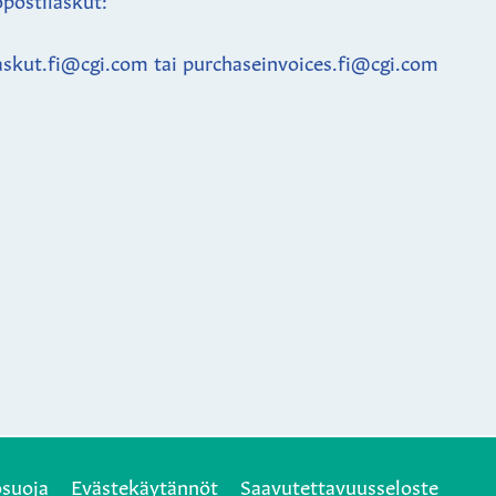
askut.fi@cgi.com tai purchaseinvoices.fi@cgi.com
osuoja
Evästekäytännöt
Saavutettavuusseloste