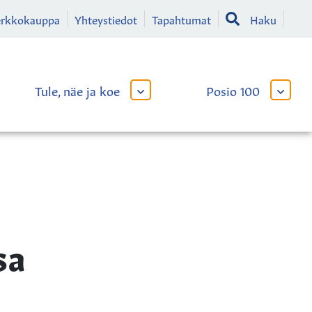
erkkokauppa
Yhteystiedot
Tapahtumat
Haku
Tule, näe ja koe
Posio 100
AVAA
AVAA
TAI
TAI
SULJE
SULJE
LIKKO
ALAVALIKKO
ALAVA
sa