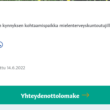
n kynnyksen kohtaamispaikka mielenterveyskuntoutujill
a
ä
hatsApissa
tu 14.6.2022
Yhteydenottolomake