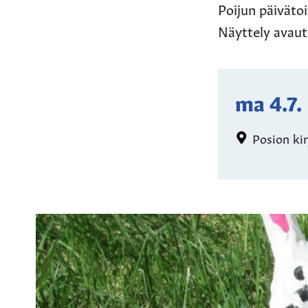
Poijun päiväto
Näyttely avautu
ma 4.7.
Posion kir