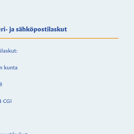
ri- ja sähköpostilaskut
ilaskut:
n kunta
8
4 CGI
postilaskut: