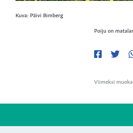
Kuva: Päivi Bimberg
Poiju on matala
Jaa
Jaa
Ja
Facebookissa
Twitteriss
W
Viimeksi muokat