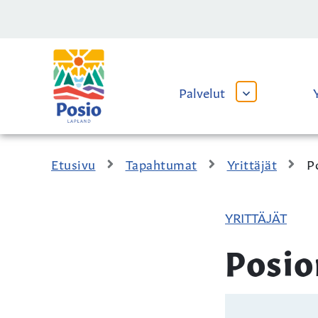
Siirry sisältöön
Kaupungin
logo
Palvelut
AVAA
TAI
SULJE
ALAVALIKKO
Etusivu
Tapahtumat
Yrittäjät
P
YRITTÄJÄT
Posio