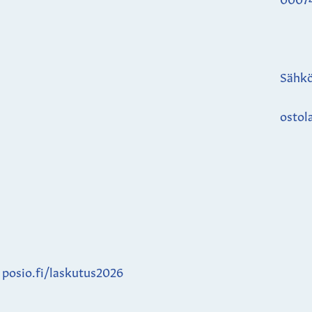
Sähkö
ostol
:
posio.fi/laskutus2026