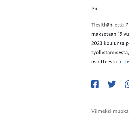
PS.
Tiesithän, että 
maksetaan 15 vuo
2023 koulunsa p
työllistämisestä
osoitteesta
http
Jaa
Jaa
Ja
Facebookissa
Twitteriss
W
Viimeksi muokat