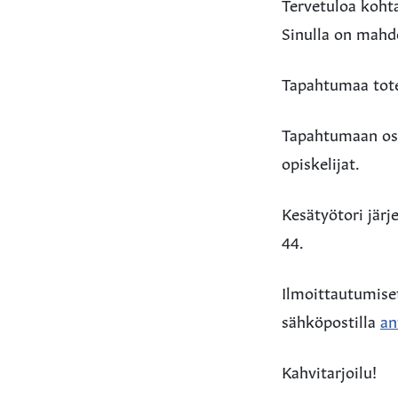
Tervetuloa kohta
Sinulla on mahd
Tapahtumaa tote
Tapahtumaan osal
opiskelijat.
Kesätyötori järj
44.
Ilmoittautumiset
sähköpostilla
an
Kahvitarjoilu!