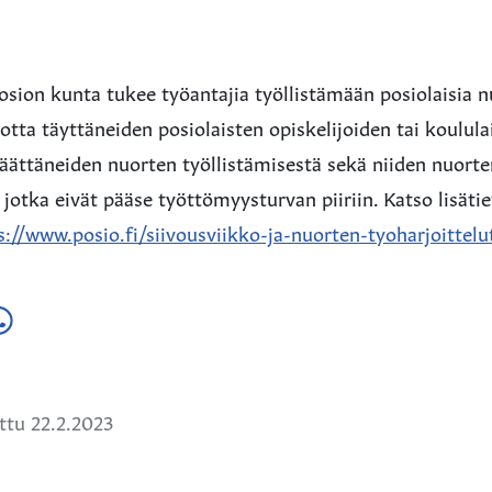
Posion kunta tukee työantajia työllistämään posiolaisia n
tta täyttäneiden posiolaisten opiskelijoiden tai koulula
äättäneiden nuorten työllistämisestä sekä niiden nuorte
, jotka eivät pääse työttömyysturvan piiriin. Katso lisätie
s://www.posio.fi/siivousviikko-ja-nuorten-tyoharjoittelu
a
ä
hatsApissa
tu 22.2.2023