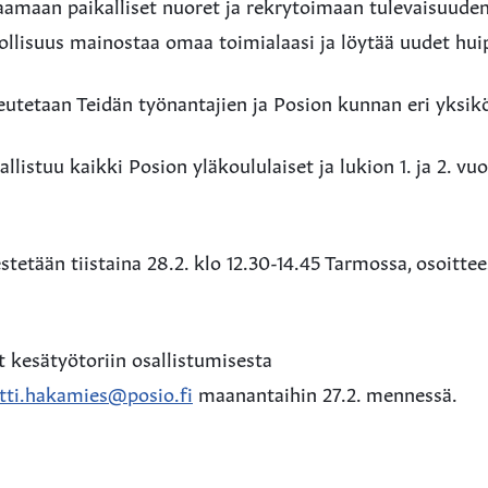
amaan paikalliset nuoret ja rekrytoimaan tulevaisuuden
ollisuus mainostaa omaa toimialaasi ja löytää uudet hu
utetaan Teidän työnantajien ja Posion kunnan eri yksik
listuu kaikki Posion yläkoululaiset ja lukion 1. ja 2. vu
estetään tiistaina 28.2. klo 12.30-14.45 Tarmossa, osoitte
 kesätyötoriin osallistumisesta
tti.hakamies@posio.fi
maanantaihin 27.2. mennessä.