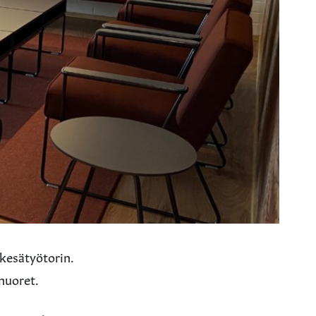
kesätyötorin.
 nuoret.