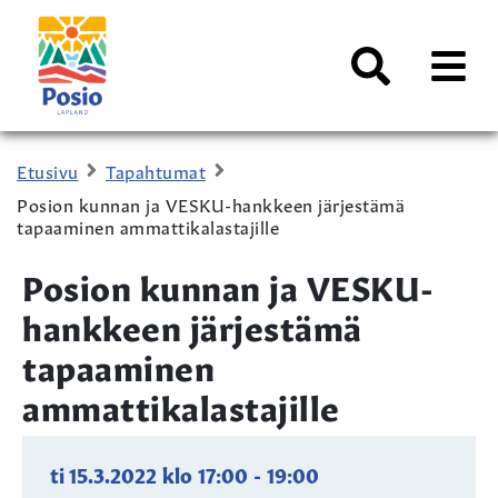
Siirry sisältöön
Kaupungin
logo
AVAA
VALI
Haku
Etusivu
Tapahtumat
Posion kunnan ja VESKU-hankkeen järjestämä
tapaaminen ammattikalastajille
Posion kunnan ja VESKU-
hankkeen järjestämä
tapaaminen
ammattikalastajille
ti 15.3.2022
klo
17:00
-
19:00