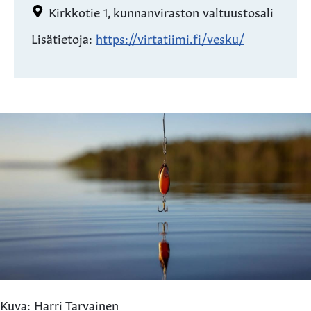
Kirkkotie 1, kunnanviraston valtuustosali
Lisätietoja:
https://virtatiimi.fi/vesku/
Kuva: Harri Tarvainen