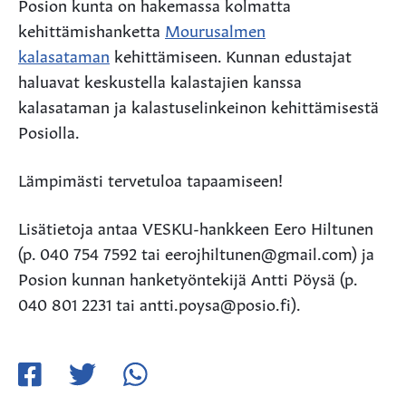
Posion kunta on hakemassa kolmatta
kehittämishanketta
Mourusalmen
kalasataman
kehittämiseen. Kunnan edustajat
haluavat keskustella kalastajien kanssa
kalasataman ja kalastuselinkeinon kehittämisestä
Posiolla.
Lämpimästi tervetuloa tapaamiseen!
Lisätietoja antaa VESKU-hankkeen Eero Hiltunen
(p. 040 754 7592 tai eerojhiltunen@gmail.com) ja
Posion kunnan hanketyöntekijä Antti Pöysä (p.
040 801 2231 tai antti.poysa@posio.fi).
Jaa
Jaa
Jaa