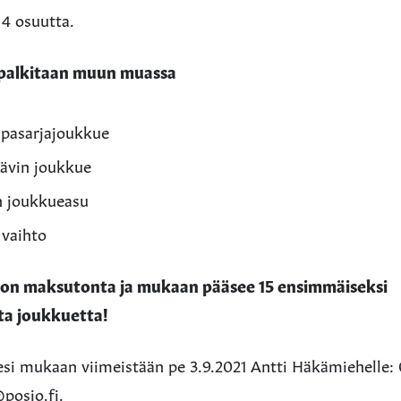
 4 osuutta.
palkitaan muun muassa
lpasarjajoukkue
ävin joukkue
n joukkueasu
 vaihto
 on maksutonta ja mukaan pääsee 15 ensimmäiseksi
ta joukkuetta!
esi mukaan viimeistään pe 3.9.2021 Antti Häkämiehelle: 
posio.fi.