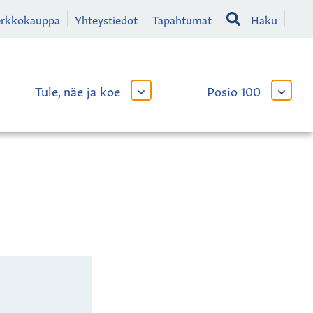
erkkokauppa
Yhteystiedot
Tapahtumat
Haku
Tule, näe ja koe
Posio 100
AVAA
AVAA
TAI
TAI
SULJE
SULJE
LIKKO
ALAVALIKKO
ALAVA