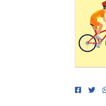
Jaa
Jaa
Ja
Facebookissa
Twitteriss
W