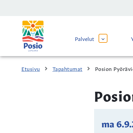
Siirry sisältöön
Kaupungin
logo
Palvelut
AVAA
TAI
SULJE
ALAVALIKKO
Etusivu
Tapahtumat
Posion Pyörävi
Posio
ma 6.9