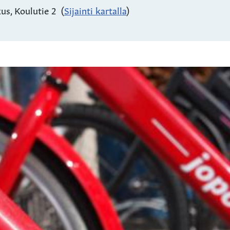
us, Koulutie 2
(
Sijainti kartalla
)