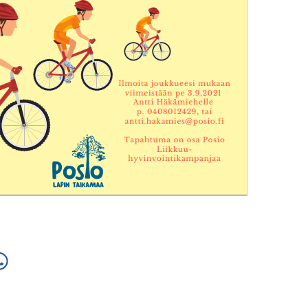
a
ä
hatsApissa