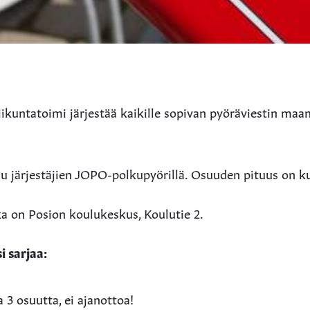
ikuntatoimi järjestää kaikille sopivan pyöräviestin maa
u järjestäjien JOPO-polkupyörillä. Osuuden pituus on ku
 on Posion koulukeskus, Koulutie 2.
i sarjaa:
 3 osuutta, ei ajanottoa!