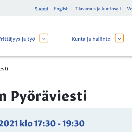
Suomi
English
Tilavaraus ja kuntosali
V
Yrittäjyys ja työ
Kunta ja hallinto
AVAA
AVAA
TAI
TAI
SULJE
SULJE
ALAVALIKKO
ALAVA
esti
n Pyöräviesti
.2021
klo
17:30
-
19:30