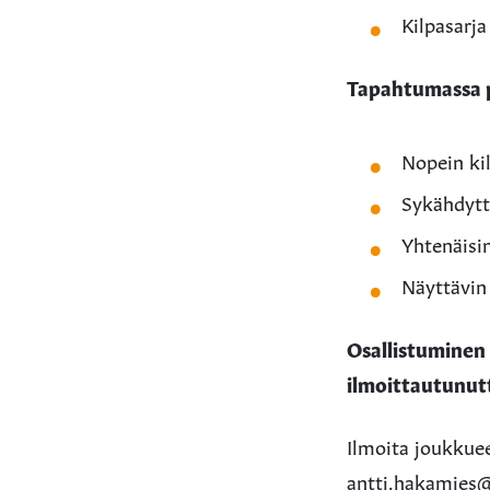
Kilpasarja
Tapahtumassa 
Nopein ki
Sykähdytt
Yhtenäisi
Näyttävin
Osallistuminen
ilmoittautunut
Ilmoita joukkue
antti.hakamies@