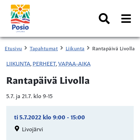
Siirry sisältöön
Kaupungin
logo
AVAA
VALI
Haku
Etusivu
Tapahtumat
Liikunta
Rantapäivä Livolla
LIIKUNTA
PERHEET
VAPAA-AIKA
,
,
Rantapäivä Livolla
5.7. ja 21.7. klo 9-15
ti 5.7.2022
klo
9:00
-
15:00
Livojärvi