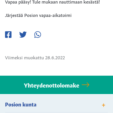
Vapaa pääsy! Tule mukaan nauttimaan kesästä!
Järjestää Posion vapaa-aikatoimi
Jaa
Jaa
Jaa
Facebookissa
Twitterissä
WhatsApissa
Viimeksi muokattu 28.6.2022
Yhteydenottolomake
+
Posion kunta