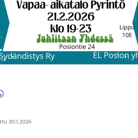
a
ä
hatsApissa
tu 30.1.2026