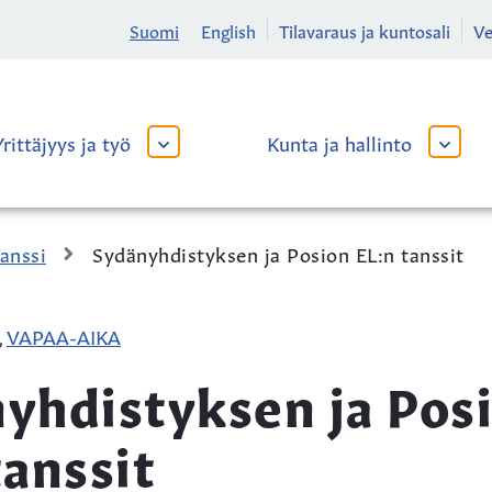
Suomi
English
Tilavaraus ja kuntosali
V
Yrittäjyys ja työ
Kunta ja hallinto
AVAA
AVAA
TAI
TAI
SULJE
SULJE
ALAVALIKKO
ALAVA
anssi
Sydänyhdistyksen ja Posion EL:n tanssit
VAPAA-AIKA
,
yhdistyksen ja Pos
tanssit