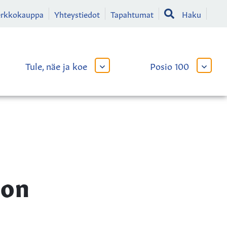
erkkokauppa
Yhteystiedot
Tapahtumat
Haku
Tule, näe ja koe
Posio 100
AVAA
AVAA
TAI
TAI
SULJE
SULJE
LIKKO
ALAVALIKKO
ALAVA
ion