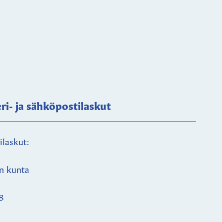
ri- ja sähköpostilaskut
ilaskut:
n kunta
8