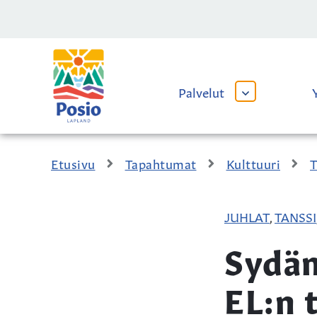
Siirry sisältöön
Kaupungin
logo
Palvelut
AVAA
TAI
SULJE
ALAVALIKKO
Etusivu
Tapahtumat
Kulttuuri
T
JUHLAT
TANSSI
,
Sydän
EL:n 