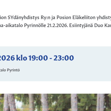
ion SYdänyhdistys Ry:n ja Posion Eläkeliiton yhdis
a-aikatalo Pyrinnölle 21.2.2026. Esiintyjänä Duo Ka
.2026
klo
19:00
-
23:00
alo Pyrintö