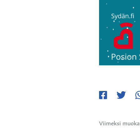
Jaa
Jaa
Ja
Facebookissa
Twitteriss
W
Viimeksi muokat