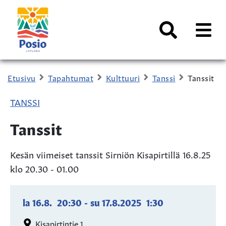
Siirry sisältöön
Kaupungin
logo
AVAA
VALI
Haku
Etusivu
Tapahtumat
Kulttuuri
Tanssi
Tanssit
TANSSI
Tanssit
Kesän viimeiset tanssit Sirniön Kisapirtillä 16.8.25
klo 20.30 - 01.00
la 16.8.
20:30
-
su 17.8.2025
1:30
Kisapirtintie 1