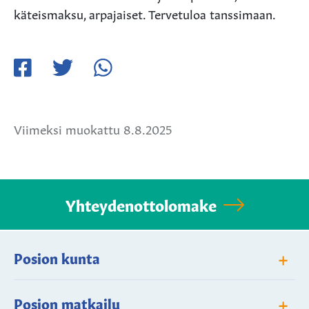
käteismaksu, arpajaiset. Tervetuloa tanssimaan.
Jaa
Jaa
Jaa
Facebookissa
Twitterissä
WhatsApissa
Viimeksi muokattu 8.8.2025
Yhteydenottolomake
+
Posion kunta
+
Posion matkailu