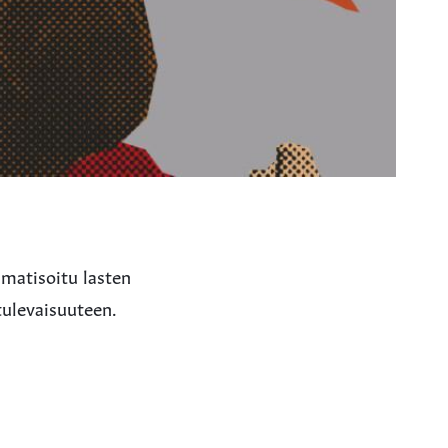
amatisoitu lasten
tulevaisuuteen.