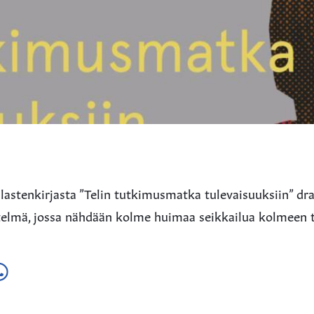
astenkirjasta ”Telin tutkimusmatka tulevaisuuksiin” dr
ytelmä, jossa nähdään kolme huimaa seikkailua kolmeen 
a
ä
hatsApissa