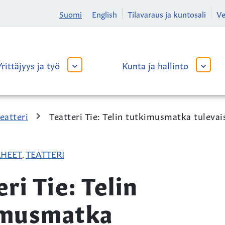
Suomi
English
Tilavaraus ja kuntosali
V
Yrittäjyys ja työ
Kunta ja hallinto
AVAA
AVAA
TAI
TAI
SULJE
SULJE
ALAVALIKKO
ALAVA
eatteri
Teatteri Tie: Telin tutkimusmatka tulevai
RHEET
TEATTERI
,
ri Tie: Telin
imusmatka