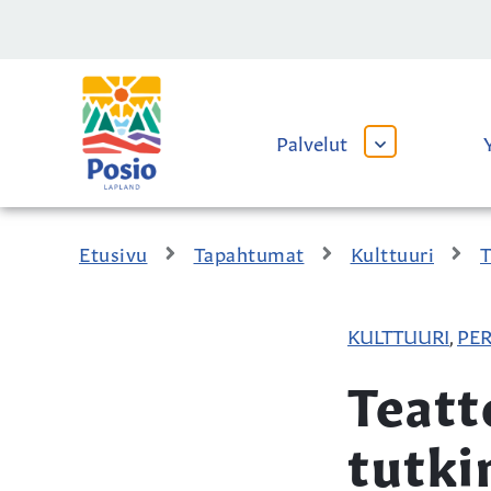
Siirry sisältöön
Kaupungin
logo
Palvelut
AVAA
TAI
SULJE
ALAVALIKKO
Etusivu
Tapahtumat
Kulttuuri
T
KULTTUURI
PE
,
Teatte
tutk