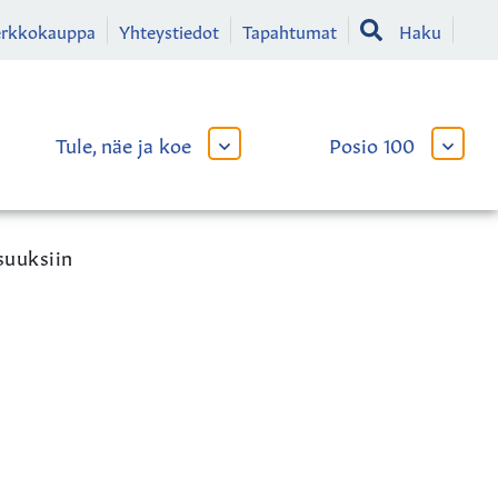
erkkokauppa
Yhteystiedot
Tapahtumat
Haku
Tule, näe ja koe
Posio 100
AVAA
AVAA
TAI
TAI
SULJE
SULJE
LIKKO
ALAVALIKKO
ALAVA
suuksiin