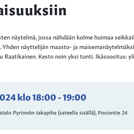
aisuuksiin
sten näytelmä, jossa nähdään kolme huimaa seikkailu
n. Yhden näyttelijän maasto- ja maisemanäytelmäksi 
Raatikainen. Kesto noin yksi tunti. Ikäsuositus: yli 
2024
klo
18:00
-
19:00
talo Pyrinnön takapiha (sateella sisällä), Posiontie 24