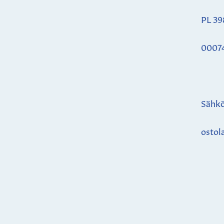
PL 39
0007
Sähkö
ostol