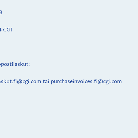
8
4 CGI
postilaskut:
askut.fi@cgi.com tai purchaseinvoices.fi@cgi.com