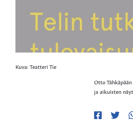
Kuva: Teatteri Tie
Otto Tähkäpään l
ja aikuisten nä
Jaa
Jaa
Ja
Facebookissa
Twitteriss
W