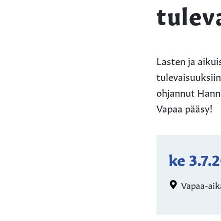
tulev
Lasten ja aikui
tulevaisuuksii
ohjannut Hannu 
Vapaa pääsy!
ke 3.7.
Vapaa-aika