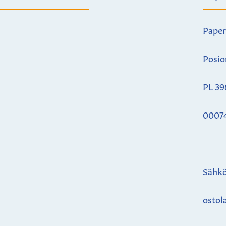
Paper
Posio
PL 39
0007
Sähkö
ostol