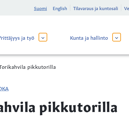
Suomi
English
Tilavaraus ja kuntosali
V
Yrittäjyys ja työ
Kunta ja hallinto
AVAA
AVAA
TAI
TAI
SULJE
SULJE
ALAVALIKKO
ALAVA
Torikahvila pikkutorilla
OKA
ahvila pikkutorilla