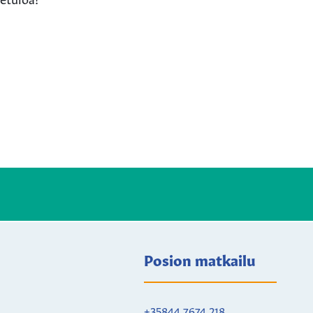
Posion matkailu
+35844 7674 218