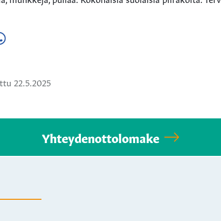
a
ä
hatsApissa
tu 22.5.2025
Yhteydenottolomake