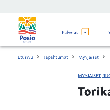
Siirry sisältöön
Kaupungin
logo
Palvelut
AVAA
TAI
SULJE
ALAVALIKKO
Etusivu
Tapahtumat
Myyjäiset
MYYJÄISET
RU
,
Torik