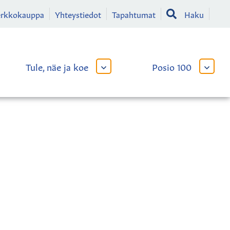
erkkokauppa
Yhteystiedot
Tapahtumat
Haku
Tule, näe ja koe
Posio 100
AVAA
AVAA
TAI
TAI
SULJE
SULJE
LIKKO
ALAVALIKKO
ALAVA