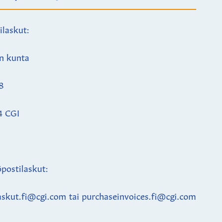
ilaskut:
n kunta
8
4 CGI
postilaskut:
askut.fi@cgi.com tai purchaseinvoices.fi@cgi.com