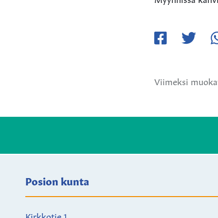
Jaa
Jaa
Ja
Facebookissa
Twitteriss
W
Viimeksi muokat
Posion kunta
Kirkkotie 1