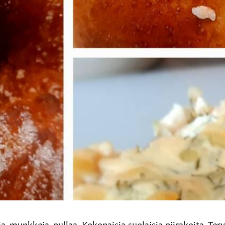
, munkkeja, pullaa. Kokonaisia suolaisia piirakoita. Terv