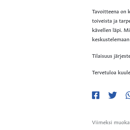
Tavoitteena on k
toiveista ja tar
kävellen läpi. M
keskustelemaan 
Tilaisuus järjes
Tervetuloa kuule
Jaa
Jaa
Ja
Facebookissa
Twitteriss
W
Viimeksi muokat