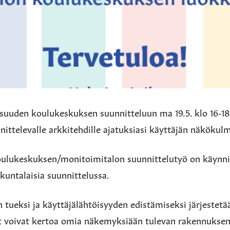
isuuden koulukeskuksen suunnitteluun ma 19.5. klo 16-18
ittelevalle arkkitehdille ajatuksiasi käyttäjän näkökul
ulukeskuksen/monitoimitalon suunnittelutyö on käynni
 kuntalaisia suunnittelussa.
 tueksi ja käyttäjälähtöisyyden edistämiseksi järjestetää
et voivat kertoa omia näkemyksiään tulevan rakennuksen