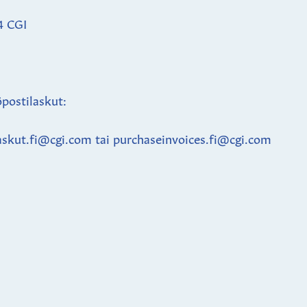
4 CGI
postilaskut:
askut.fi@cgi.com tai purchaseinvoices.fi@cgi.com