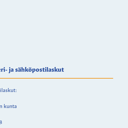
ri- ja sähköpostilaskut
ilaskut:
n kunta
8