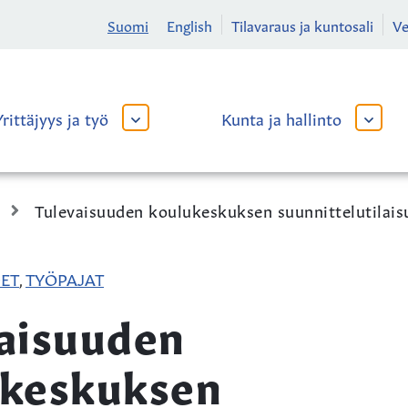
Suomi
English
Tilavaraus ja kuntosali
V
Yrittäjyys ja työ
Kunta ja hallinto
AVAA
AVAA
TAI
TAI
SULJE
SULJE
ALAVALIKKO
ALAVA
Tulevaisuuden koulukeskuksen suunnittelutilaisu
DET
TYÖPAJAT
,
aisuuden
ukeskuksen