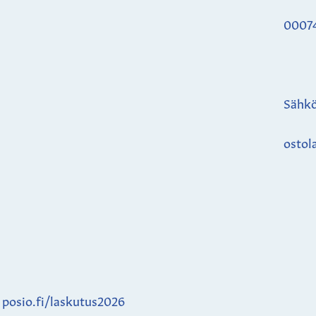
0007
Sähkö
ostol
:
posio.fi/laskutus2026