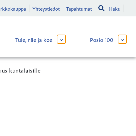
erkkokauppa
Yhteystiedot
Tapahtumat
Haku
Tule, näe ja koe
Posio 100
AVAA
AVAA
TAI
TAI
SULJE
SULJE
LIKKO
ALAVALIKKO
ALAVA
us kuntalaisille