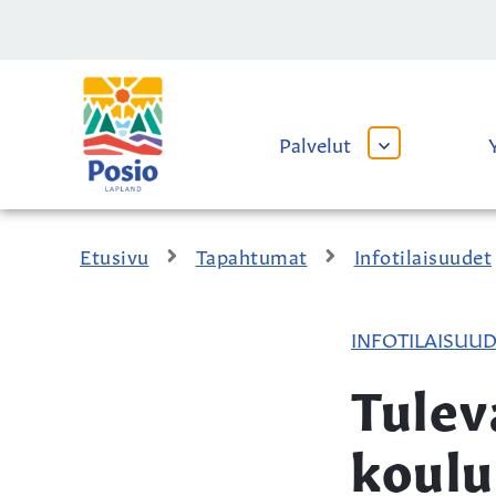
Siirry sisältöön
Kaupungin
logo
Palvelut
AVAA
TAI
SULJE
ALAVALIKKO
Etusivu
Tapahtumat
Infotilaisuudet
INFOTILAISUU
Tulev
koul