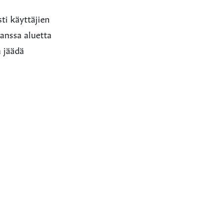
ti käyttäjien
kanssa aluetta
a jäädä