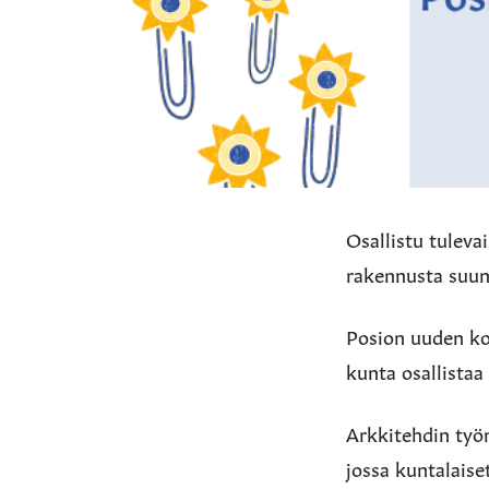
Osallistu tuleva
rakennusta suunn
Posion uuden ko
kunta osallistaa
Arkkitehdin työn
jossa kuntalais