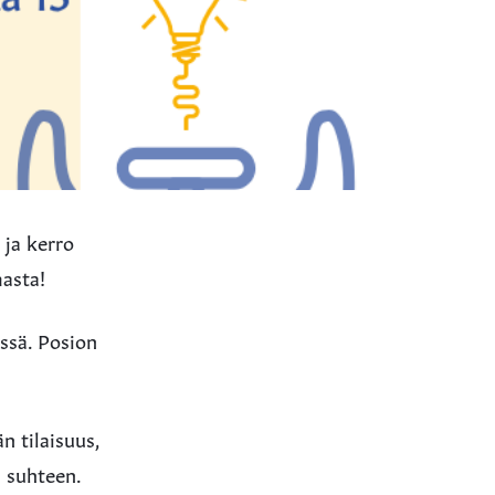
 ja kerro
masta!
ssä. Posion
n tilaisuus,
 suhteen.