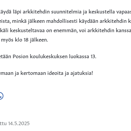
äydä läpi arkkitehdin suunnitelmia ja keskustella vapaas
peista, minkä jälkeen mahdollisesti käydään arkkitehdin 
ikäli keskusteltavaa on enemmän, voi arkkitehdin kanss
myös klo 18 jälkeen.
tetään Posion koulukeskuksen luokassa 13.
maan ja kertomaan ideoita ja ajatuksia!
a
ä
hatsApissa
tu 14.5.2025