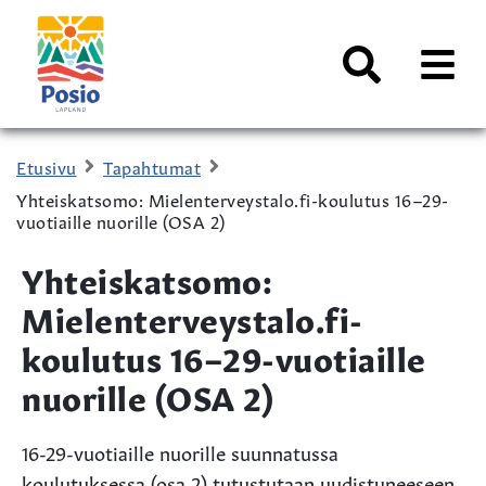
Siirry sisältöön
Kaupungin
logo
AVAA
VALI
Haku
Etusivu
Tapahtumat
Yhteiskatsomo: Mielenterveystalo.fi-koulutus 16–29-
vuotiaille nuorille (OSA 2)
Yhteiskatsomo:
Mielenterveystalo.fi-
koulutus 16–29-vuotiaille
nuorille (OSA 2)
16-29-vuotiaille nuorille suunnatussa
koulutuksessa (osa 2) tutustutaan uudistuneeseen