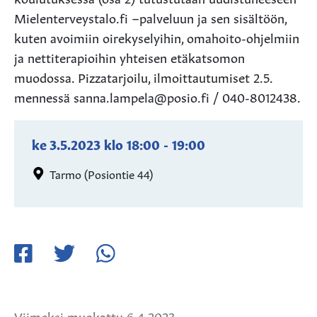
Mielenterveystalo.fi –palveluun ja sen sisältöön,
kuten avoimiin oirekyselyihin, omahoito-ohjelmiin
ja nettiterapioihin yhteisen etäkatsomon
muodossa. Pizzatarjoilu, ilmoittautumiset 2.5.
mennessä sanna.lampela@posio.fi / 040-8012438.
ke 3.5.2023
klo
18:00
-
19:00
Tarmo (Posiontie 44)
Jaa
Jaa
Jaa
Facebookissa
Twitterissä
WhatsApissa
Viimeksi muokattu 6.4.2023