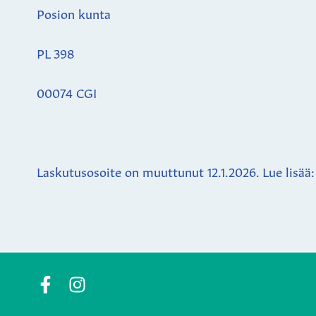
Posion kunta
PL 398
00074 CGI
Laskutusosoite on muuttunut 12.1.2026. Lue lisää
Posio
Posio
Municipality's
Municipality's