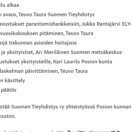
ilu alkaa
en avaus, Teuvo Taura Suomen Tieyhdistys
eavustukset parantamishankkeisiin, Jukka Rantajärvi ELY
 vuosikokouksen pitäminen, Teuvo Taura
tsijä tiekunnan asioiden hoitajana
 ja yksityistiet, Ari Meriläinen Suomen metsäkeskus
stukset yksityisteille, Kari Laurila Posion kunta
ölaskelman päivittäminen, Teuvo Taura
n käsittely
n päätös
jestää Suomen Tieyhdistys ry yhteistyössä Posion kunnan
ksuton.