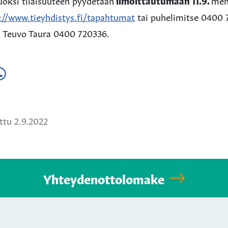
uoksi tilaisuuteen pyydetään
ilmoittautumaan 11.9.
men
://www.tieyhdistys.fi/tapahtumat
tai puhelimitse 0400 
aa Teuvo Taura 0400 720336.
a
ä
hatsApissa
tu 2.9.2022
Yhteydenottolomake