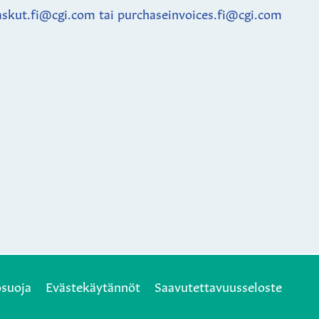
askut.fi@cgi.com tai purchaseinvoices.fi@cgi.com
osuoja
Evästekäytännöt
Saavutettavuusseloste