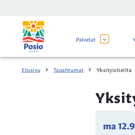
Siirry sisältöön
Kaupungin
logo
Palvelut
AVAA
TAI
SULJE
ALAVALIKKO
Etusivu
Tapahtumat
Yksityistieilta
Yksit
ma 12.