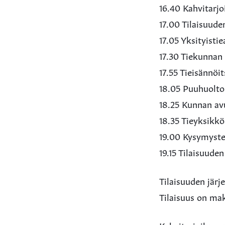
16.40 Kahvitarjo
17.00 Tilaisuud
17.05 Yksityisti
17.30 Tiekunnan
17.55 Tieisännöi
18.05 Puuhuolto
18.25 Kunnan avu
18.35 Tieyksikk
19.00 Kysymyste
19.15 Tilaisuude
Tilaisuuden jär
Tilaisuus on ma