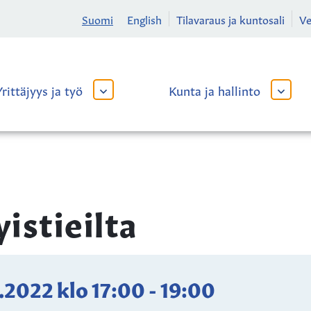
Suomi
English
Tilavaraus ja kuntosali
V
Yrittäjyys ja työ
Kunta ja hallinto
AVAA
AVAA
TAI
TAI
SULJE
SULJE
ALAVALIKKO
ALAVA
yistieilta
9.2022
klo
17:00
-
19:00