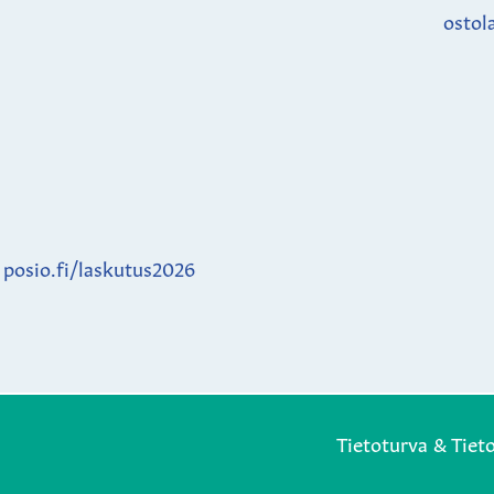
ostol
:
posio.fi/laskutus2026
Tietoturva & Tiet