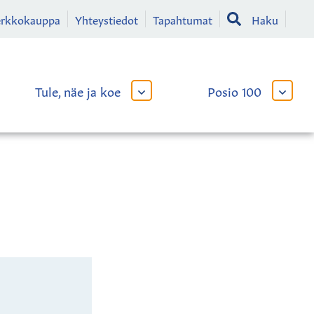
erkkokauppa
Yhteystiedot
Tapahtumat
Haku
Tule, näe ja koe
Posio 100
AVAA
AVAA
TAI
TAI
SULJE
SULJE
LIKKO
ALAVALIKKO
ALAVA