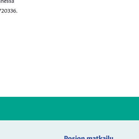
nessä
720336.
Posion matkailu