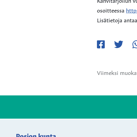
Kahvitarjoilun v
osoitteessa
http
Lisätietoja ant
Jaa
Jaa
Ja
Facebookissa
Twitteriss
W
Viimeksi muokat
Posion kunta