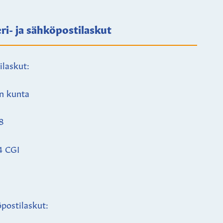
ri- ja sähköpostilaskut
ilaskut:
n kunta
8
4 CGI
postilaskut: