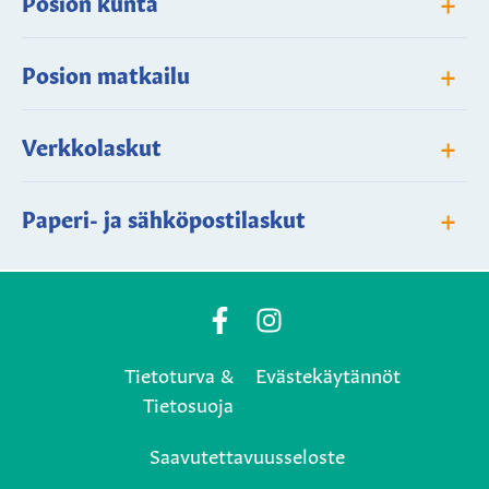
+
Posion kunta
+
Posion matkailu
+
Verkkolaskut
+
Paperi- ja sähköpostilaskut
Posio
Posio
Municipality's
Municipality's
Tietoturva &
Evästekäytännöt
Facebook
Instagram
Tietosuoja
page
page
Saavutettavuusseloste