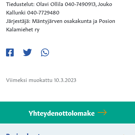
Tiedustelut: Olavi Ollila 040-7490913, Jouko
Kallunki 040-7729480
Järjestäjä: Mäntyjärven osakakunta ja Posion
Kalamiehet ry
Jaa
Jaa
Jaa
Facebookissa
Twitterissä
WhatsApissa
Viimeksi muokattu 10.3.2023
Yhteydenottolomake