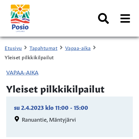
Siirry sisältöön
Kaupungin
logo
AVAA
VALI
Haku
Etusivu
Tapahtumat
Vapaa-aika
Yleiset pilkkikilpailut
VAPAA-AIKA
Yleiset pilkkikilpailut
su 2.4.2023
klo
11:00
-
15:00
Ranuantie, Mäntyjärvi