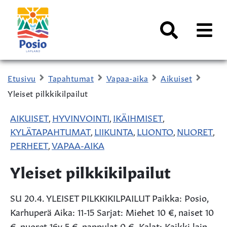
Siirry sisältöön
Kaupungin
logo
AVAA
VALI
Haku
Etusivu
Tapahtumat
Vapaa-aika
Aikuiset
Yleiset pilkkikilpailut
AIKUISET
HYVINVOINTI
IKÄIHMISET
,
,
,
KYLÄTAPAHTUMAT
LIIKUNTA
LUONTO
NUORET
,
,
,
,
PERHEET
VAPAA-AIKA
,
Yleiset pilkkikilpailut
SU 20.4. YLEISET PILKKIKILPAILUT Paikka: Posio,
Karhuperä Aika: 11-15 Sarjat: Miehet 10 €, naiset 10
€, nuoret 16v 5 €, nappulat 0 €. Kalat: Kaikki lain