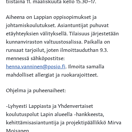
tiistaina 11. maaliskuuta kello 15.30–17.
Aiheena on Lappian oppisopimukset ja
johtamiskoulutukset. Asiantuntijat puhuvat
etäyhteyksien välityksellä. Tilaisuus järjestetään
kunnanviraston valtuustosalissa. Paikalla on
runsaat tarjoilut, joten ilmoittauduthan 9.3.
mennessä sähköpostitse:
henna.vanninen@posio.fi
. Ilmoita samalla
mahdolliset allergiat ja ruokarajoitteet.
Ohjelma ja puheenaiheet:
-Lyhyesti Lappiasta ja Yhdenvertaiset
koulutuspolut Lapin alueella -hankkeesta,
kehittämisasiantuntija ja projektipäällikkö Mirva
Moisanen