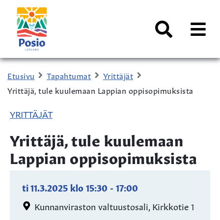
Siirry sisältöön
Kaupungin
logo
AVAA
VALI
Haku
Etusivu
Tapahtumat
Yrittäjät
Yrittäjä, tule kuulemaan Lappian oppisopimuksista
YRITTÄJÄT
Yrittäjä, tule kuulemaan
Lappian oppisopimuksista
ti 11.3.2025
klo
15:30
-
17:00
Kunnanviraston valtuustosali, Kirkkotie 1