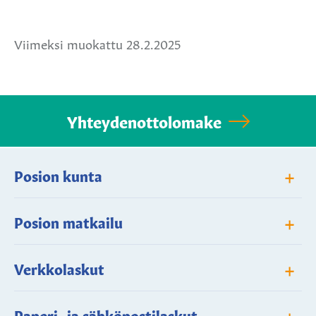
Facebookissa
Twitterissä
WhatsApissa
Viimeksi muokattu 28.2.2025
Yhteydenottolomake
+
Posion kunta
+
Posion matkailu
+
Verkkolaskut
+
Paperi- ja sähköpostilaskut