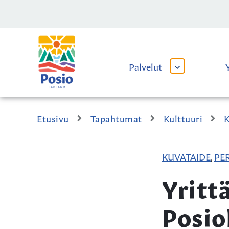
Siirry sisältöön
Kaupungin
logo
Palvelut
AVAA
TAI
SULJE
ALAVALIKKO
Etusivu
Tapahtumat
Kulttuuri
K
KUVATAIDE
PE
,
Yritt
Posio