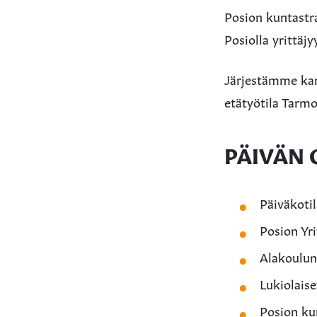
Posion kuntastra
Posiolla yrittäj
Järjestämme kans
etätyötila Tarmo
PÄIVÄN 
Päiväkotil
Posion Yri
Alakoulun 
Lukiolaise
Posion kun