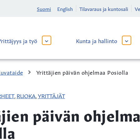
Suomi
English
Tilavaraus ja kuntosali
V
Yrittäjyys ja työ
Kunta ja hallinto
AVAA
AVAA
TAI
TAI
SULJE
SULJE
ALAVALIKKO
ALAVA
uvataide
Yrittäjien päivän ohjelmaa Posiolla
RHEET
RUOKA
YRITTÄJÄT
,
,
äjien päivän ohjelm
lla