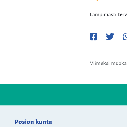
Lämpimästi ter
Jaa
Jaa
Ja
Facebookissa
Twitteriss
W
Viimeksi muoka
Posion kunta