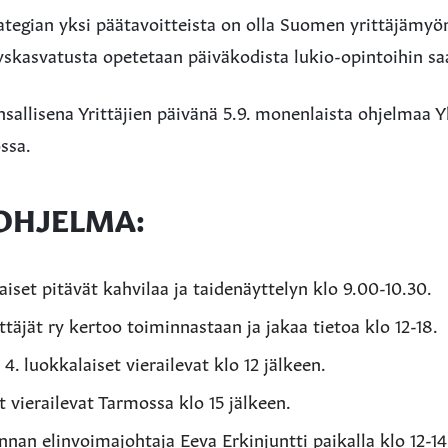
tegian yksi päätavoitteista on olla Suomen yrittäjämyön
yyskasvatusta opetetaan päiväkodista lukio-opintoihin sa
allisena Yrittäjien päivänä 5.9. monenlaista ohjelmaa Y
ssa.
OHJELMA:
aiset pitävät kahvilaa ja taidenäyttelyn klo 9.00-10.30.
ttäjät ry kertoo toiminnastaan ja jakaa tietoa klo 12-18.
4. luokkalaiset vierailevat klo 12 jälkeen.
t vierailevat Tarmossa klo 15 jälkeen.
nan elinvoimajohtaja Eeva Erkinjuntti paikalla klo 12-14