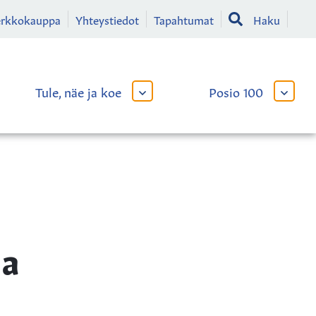
erkkokauppa
Yhteystiedot
Tapahtumat
Haku
Tule, näe ja koe
Posio 100
AVAA
AVAA
TAI
TAI
SULJE
SULJE
LIKKO
ALAVALIKKO
ALAVA
aa