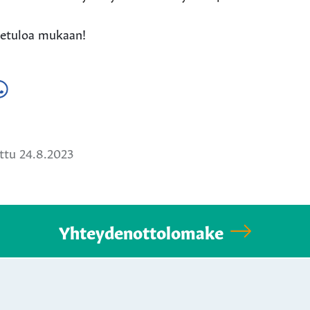
vetuloa mukaan!
a
ä
hatsApissa
ttu 24.8.2023
Yhteydenottolomake