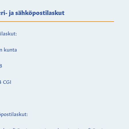
ri- ja sähköpostilaskut
ilaskut:
n kunta
8
4 CGI
postilaskut: