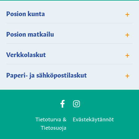
+
Posion kunta
+
Posion matkailu
+
Verkkolaskut
+
Paperi- ja sähköpostilaskut
Posio
Posio
Municipality's
Municipality's
Tietoturva &
Evästekäytännöt
Facebook
Instagram
Tietosuoja
page
page