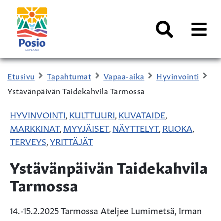
Siirry sisältöön
Kaupungin
logo
AVAA
VALI
Haku
Etusivu
Tapahtumat
Vapaa-aika
Hyvinvointi
Ystävänpäivän Taidekahvila Tarmossa
HYVINVOINTI
KULTTUURI
KUVATAIDE
,
,
,
MARKKINAT
MYYJÄISET
NÄYTTELYT
RUOKA
,
,
,
,
TERVEYS
YRITTÄJÄT
,
Ystävänpäivän Taidekahvila
Tarmossa
14.-15.2.2025 Tarmossa Ateljee Lumimetsä, Irman