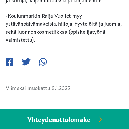
-Koulunmarkin Raija Vuollet myy
ystävänpäivämakeisia, hilloja, hyytelöitä ja juomia,
sekä luonnonkosmetiikkaa (opiskelijatyönä
valmistettu).
Jaa
Jaa
Jaa
Facebookissa
Twitterissä
WhatsApissa
Viimeksi muokattu 8.1.2025
Yhteydenottolomake