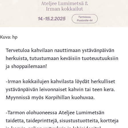
Kuva: hp
Tervetuloa kahvilaan nauttimaan ystävänpäivän
herkuista, tutustumaan keväisiin tuoteuutuuksiin
ja shoppailemaan!
-Irman kokkailujen kahvilasta löydät herkulliset
ystävänpäivän leivonnaiset kahvin tai teen kera.
Myynnissä myös Korpihillan kuohuvaa.
-Tarmon olohuoneessa Ateljee Lumimetsän
taidetta, taideprinttejä, sisustustuotteita, kortteja
ja koruja, paljon uutuuksia ja lahjaideoita!