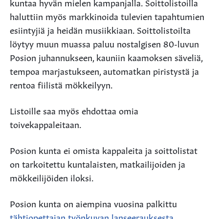
kuntaa hyvän mielen kampanjalla. Soittolistoilla
haluttiin myös markkinoida tulevien tapahtumien
esiintyjiä ja heidän musiikkiaan. Soittolistoilta
löytyy muun muassa paluu nostalgisen 80-luvun
Posion juhannukseen, kauniin kaamoksen säveliä,
tempoa marjastukseen, automatkan piristystä ja
rentoa fiilistä mökkeilyyn.
Listoille saa myös ehdottaa omia
toivekappaleitaan.
Posion kunta ei omista kappaleita ja soittolistat
on tarkoitettu kuntalaisten, matkailijoiden ja
mökkeilijöiden iloksi.
Posion kunta on aiempina vuosina palkittu
tähtiopettajan työnkuvan lanseerauksesta
,