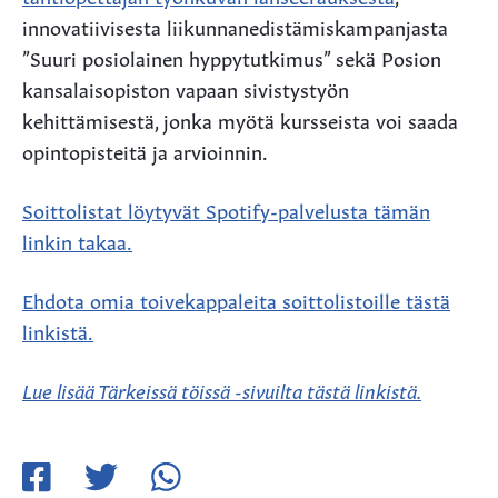
innovatiivisesta liikunnanedistämiskampanjasta
”Suuri posiolainen hyppytutkimus” sekä Posion
kansalaisopiston vapaan sivistystyön
kehittämisestä, jonka myötä kursseista voi saada
opintopisteitä ja arvioinnin.
Soittolistat löytyvät Spotify-palvelusta tämän
linkin takaa.
Ehdota omia toivekappaleita soittolistoille tästä
linkistä.
Lue lisää Tärkeissä töissä -sivuilta tästä linkistä.