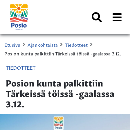
Siirry sisältöön
Kaupungin
logo
AVAA
VALI
Haku
Etusivu
Ajankohtaista
Tiedotteet
Posion kunta palkittiin Tärkeissä töissä -gaalassa 3.12.
TIEDOTTEET
Posion kunta palkittiin
Tärkeissä töissä -gaalassa
3.12.