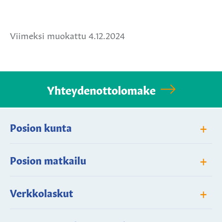
Jaa
Jaa
Jaa
Facebookissa
Twitterissä
WhatsApissa
Viimeksi muokattu 4.12.2024
Yhteydenottolomake
+
Posion kunta
+
Posion matkailu
+
Verkkolaskut