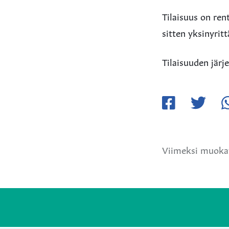
Tilaisuus on rent
sitten yksinyritt
Tilaisuuden järj
Jaa
Jaa
Ja
Facebookissa
Twitteriss
W
Viimeksi muokat