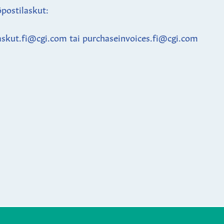
postilaskut:
askut.fi@cgi.com tai purchaseinvoices.fi@cgi.com