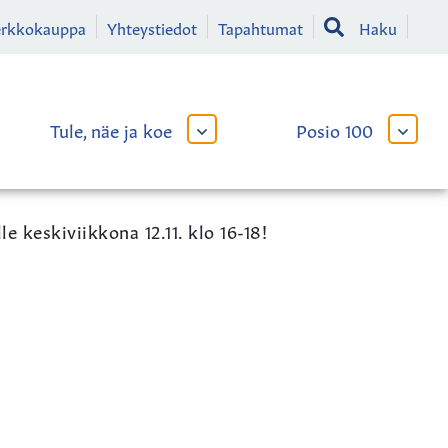
erkkokauppa
Yhteystiedot
Tapahtumat
Haku
Tule, näe ja koe
Posio 100
AVAA
AVAA
TAI
TAI
SULJE
SULJE
LIKKO
ALAVALIKKO
ALAVA
e keskiviikkona 12.11. klo 16-18!