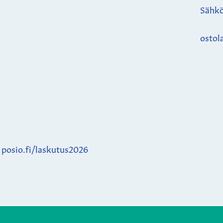
Sähkö
ostol
:
posio.fi/laskutus2026