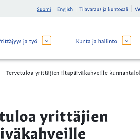
Suomi
English
Tilavaraus ja kuntosali
V
Yrittäjyys ja työ
Kunta ja hallinto
AVAA
AVAA
TAI
TAI
SULJE
SULJE
ALAVALIKKO
ALAVA
Tervetuloa yrittäjien iltapäiväkahveille kunnantaloll
tuloa yrittäjien
äiväkahveille