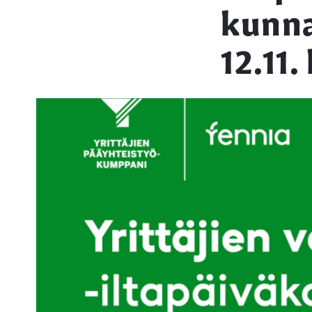
kunna
12.11.