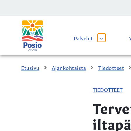
Siirry sisältöön
Kaupungin
logo
Palvelut
AVAA
TAI
SULJE
ALAVALIKKO
Etusivu
Ajankohtaista
Tiedotteet
TIEDOTTEET
Terve
iltap