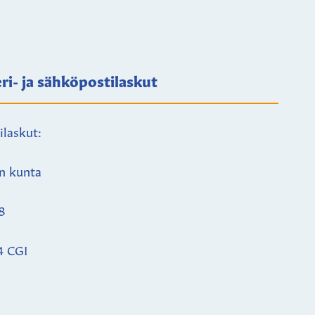
ri- ja sähköpostilaskut
ilaskut:
n kunta
8
4 CGI