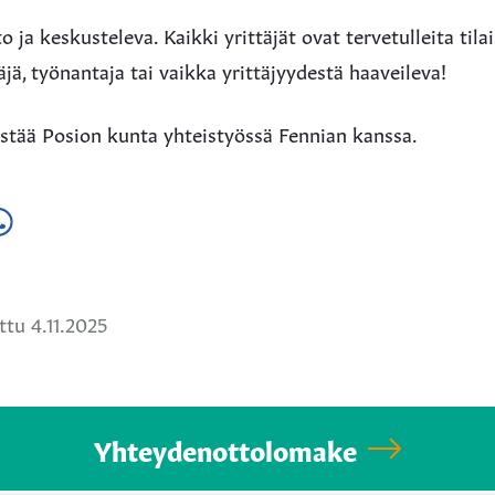
o ja keskusteleva. Kaikki yrittäjät ovat tervetulleita tila
äjä, työnantaja tai vaikka yrittäjyydestä haaveileva!
estää Posion kunta yhteistyössä Fennian kanssa.
a
ä
hatsApissa
tu 4.11.2025
Yhteydenottolomake