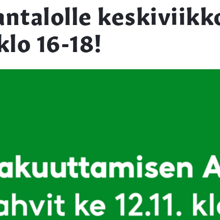
ntalolle keskiviikk
 klo 16-18!