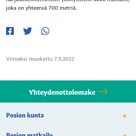
joka on yhteensä 700 metriä.
Jaa
Jaa
Jaa
Facebookissa
Twitterissä
WhatsApissa
Viimeksi muokattu 7.9.2022
Yhteydenottolomake
+
Posion kunta
+
Posion matkailu