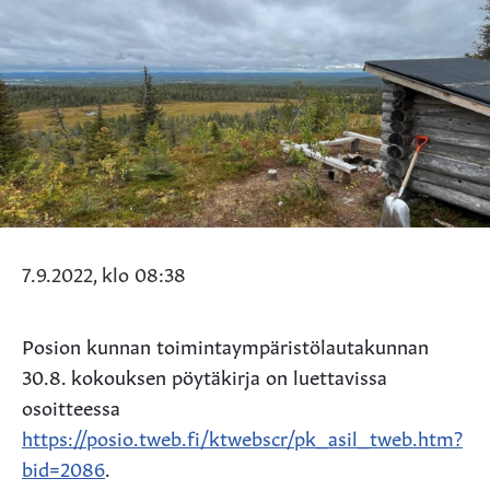
7.9.2022, klo 08:38
Posion kunnan toimintaympäristölautakunnan
30.8. kokouksen pöytäkirja on luettavissa
osoitteessa
https://posio.tweb.fi/ktwebscr/pk_asil_tweb.htm?
bid=2086
.