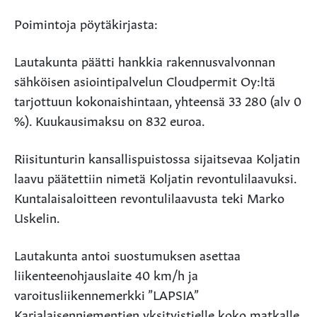
Poimintoja pöytäkirjasta:
Lautakunta päätti hankkia rakennusvalvonnan
sähköisen asiointipalvelun Cloudpermit Oy:ltä
tarjottuun kokonaishintaan, yhteensä 33 280 (alv 0
%). Kuukausimaksu on 832 euroa.
Riisitunturin kansallispuistossa sijaitsevaa Koljatin
laavu päätettiin nimetä Koljatin revontulilaavuksi.
Kuntalaisaloitteen revontulilaavusta teki Marko
Uskelin.
Lautakunta antoi suostumuksen asettaa
liikenteenohjauslaite 40 km/h ja
varoitusliikennemerkki ”LAPSIA”
Karjalaisenniementien yksityistielle koko matkalle,