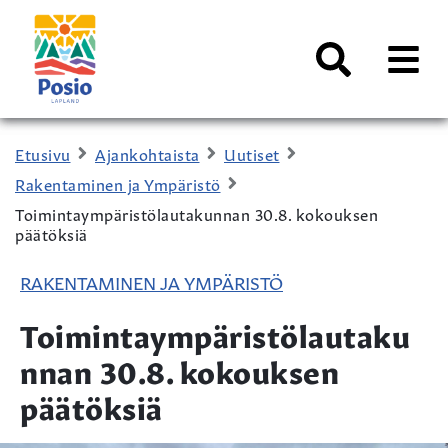
Siirry sisältöön
Kaupungin
logo
AVAA
VALI
Haku
Etusivu
Ajankohtaista
Uutiset
Rakentaminen ja Ympäristö
Toimintaympäristölautakunnan 30.8. kokouksen
päätöksiä
RAKENTAMINEN JA YMPÄRISTÖ
Toimintaympäristölautaku
nnan 30.8. kokouksen
päätöksiä