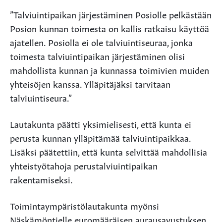
”Talviuintipaikan järjestäminen Posiolle pelkästään
Posion kunnan toimesta on kallis ratkaisu käyttöä
ajatellen. Posiolla ei ole talviuintiseuraa, jonka
toimesta talviuintipaikan järjestäminen olisi
mahdollista kunnan ja kunnassa toimivien muiden
yhteisöjen kanssa. Ylläpitäjäksi tarvitaan
talviuintiseura.”
Lautakunta päätti yksimielisesti, että kunta ei
perusta kunnan ylläpitämää talviuintipaikkaa.
Lisäksi päätettiin, että kunta selvittää mahdollisia
yhteistyötahoja perustalviuintipaikan
rakentamiseksi.
Toimintaympäristölautakunta myönsi
Näskämöntielle euromääräisen aurausavustuksen