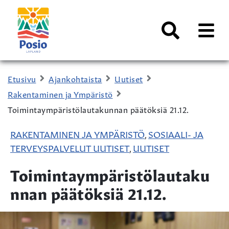
Siirry sisältöön
Kaupungin
logo
AVAA
VALI
Haku
Etusivu
Ajankohtaista
Uutiset
Rakentaminen ja Ympäristö
Toimintaympäristölautakunnan päätöksiä 21.12.
RAKENTAMINEN JA YMPÄRISTÖ
SOSIAALI- JA
,
TERVEYSPALVELUT UUTISET
UUTISET
,
Toimintaympäristölautaku
nnan päätöksiä 21.12.