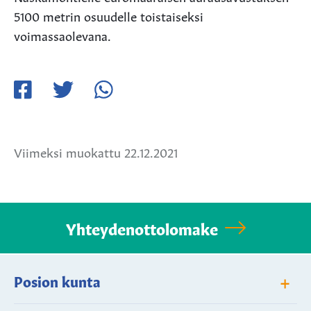
5100 metrin osuudelle toistaiseksi
voimassaolevana.
Jaa
Jaa
Jaa
Facebookissa
Twitterissä
WhatsApissa
Viimeksi muokattu 22.12.2021
Yhteydenottolomake
+
Posion kunta